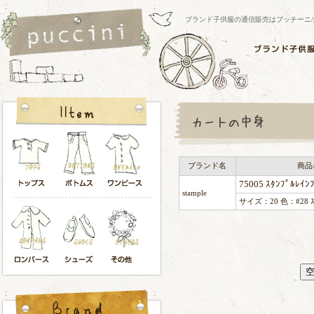
ブランド子供服の通信販売はプッチーニ/pucci
ブランド名
商品
75005 ｽﾀﾝﾌﾟﾙﾚｲﾝﾌ
stample
サイズ：20 色：#28 ｽﾓ