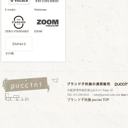
6 vocaLe
Veritecoeur
ZERO STANDARD
ZOOM
その他
大阪府堺市南区茶山台1-3-1 Panjo 2F
TEL 072-294-3312 / info@puccini-web.com
http:
ブランド子供服
puccini TOP