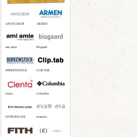
ANVOCOEUR
ARMEN
ami amie
Bisgaard
BIRKENSTOCK
CLIP.TAB
cienta
Columbia
ESTROISLOSE
evameva