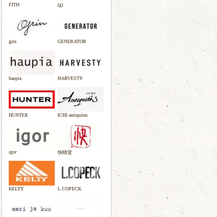
FITH
(g)
grin
GENERATOR
haupia
HARVESTY
HUNTER
ICHI antiquites
igor
快晴堂
KELTY
L.COPECK