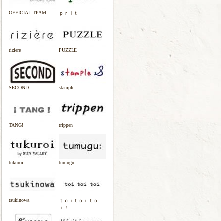
OFFICIAL TEAM
ｐｒｉｔ
riziere
PUZZLE
SECOND
stample
TANG!
trippen
tukuroi
tumugu:
tsukinowa
ｔｏｉｔｏｉｔｏ
ｉ！