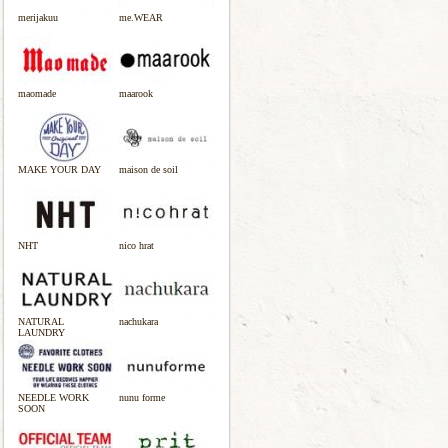
merijakuu
me.WEAR
maomade
maarook
MAKE YOUR DAY
maison de soil
NHT
nico hrat
NATURAL
nachukara
LAUNDRY
NEEDLE WORK
nunu forme
SOON