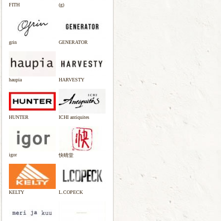
FITH
(g)
grin
GENERATOR
haupia
HARVESTY
HUNTER
ICHI antiquites
igor
快晴堂
KELTY
L.COPECK