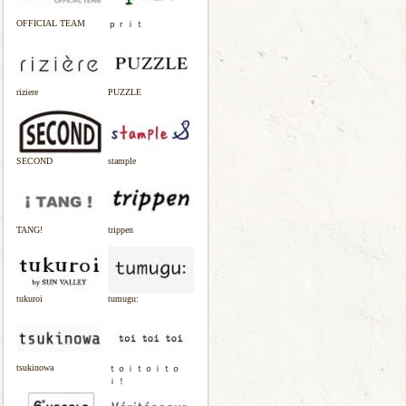
OFFICIAL TEAM
ｐｒｉｔ
riziere
PUZZLE
SECOND
stample
TANG!
trippen
tukuroi
tumugu:
tsukinowa
ｔｏｉｔｏｉｔｏ
ｉ！