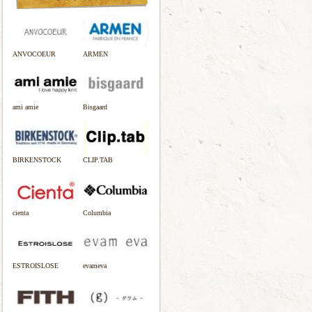
ANVOCOEUR
ARMEN
ami amie
Bisgaard
BIRKENSTOCK
CLIP.TAB
cienta
Columbia
ESTROISLOSE
evameva