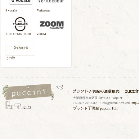
6 vocaLe
Veritecoeur
ZERO STANDARD
ZOOM
その他
大阪府堺市南区茶山台1-3-1 Panjo 2F
TEL 072-294-3312 / info@puccini-web.com
http:
ブランド子供服
puccini TOP