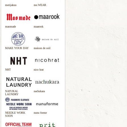
merijakuu
me.WEAR
maomade
maarook
MAKE YOUR DAY
maison de soil
NHT
nico hrat
NATURAL
nachukara
LAUNDRY
NEEDLE WORK
nunu forme
SOON