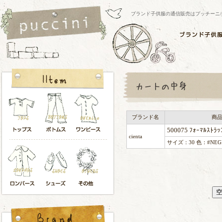
ブランド子供服の通信販売はプッチーニ/pucci
ブランド名
商
500075 ﾌｫｰﾏﾙｽﾄﾗ
cienta
サイズ：30 色：#NEG