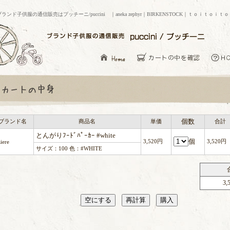
ブランド子供服の通信販売はプッチーニ/puccini ｜aneka zephyr｜BIRKENSTOCK｜ｔｏｉｔｏｉｔ
個数
ブランド名
商品名
単価
合計
とんがりﾌｰﾄﾞﾊﾟｰｶｰ #white
個
3,520円
3,520円
ziere
サイズ：100 色：#WHITE
3,