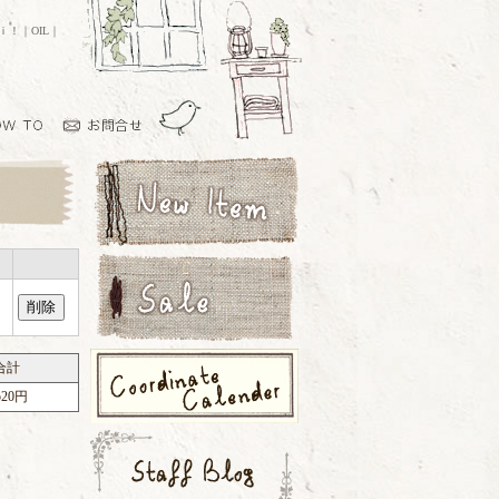
ｏｉ！｜OIL｜
合計
520円