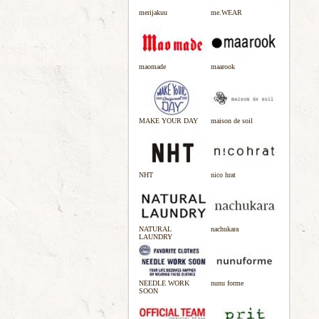
merijakuu
me.WEAR
maomade
maarook
MAKE YOUR DAY
maison de soil
NHT
nico hrat
NATURAL
nachukara
LAUNDRY
NEEDLE WORK
nunu forme
SOON