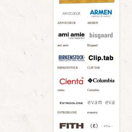
ANVOCOEUR
ARMEN
ami amie
Bisgaard
BIRKENSTOCK
CLIP.TAB
cienta
Columbia
ESTROISLOSE
evameva