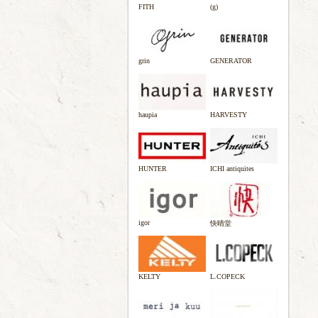
FITH
(g)
grin
GENERATOR
haupia
HARVESTY
HUNTER
ICHI antiquites
igor
快晴堂
KELTY
L.COPECK