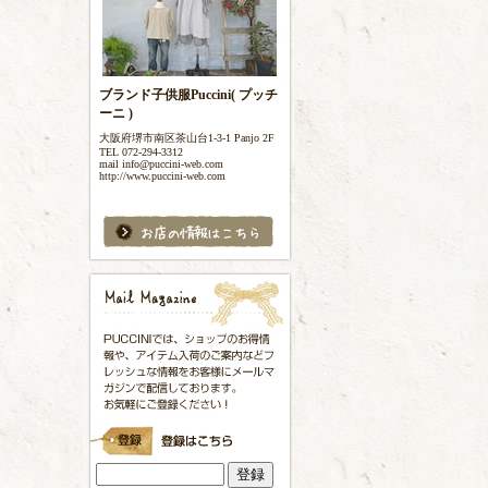
ブランド子供服Puccini( プッチ
ーニ )
大阪府堺市南区茶山台1-3-1 Panjo 2F
TEL 072-294-3312
mail info@puccini-web.com
http://www.puccini-web.com