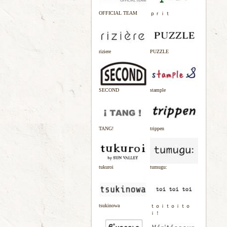
OFFICIAL TEAM
ｐｒｉｔ
riziere
PUZZLE
SECOND
stample
TANG!
trippen
tukuroi
tumugu:
tsukinowa
ｔｏｉｔｏｉｔｏ
ｉ！