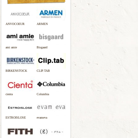
ANVOCOEUR
ARMEN
ami amie
Bisgaard
BIRKENSTOCK
CLIP.TAB
cienta
Columbia
ESTROISLOSE
evameva