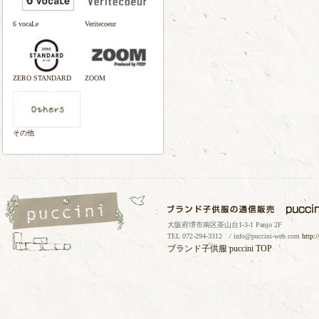
6 vocaLe
Veritecoeur
ZERO STANDARD
ZOOM
その他
大阪府堺市南区茶山台1-3-1 Panjo 2F
TEL 072-294-3312 / info@puccini-web.com
http:
ブランド子供服
puccini TOP