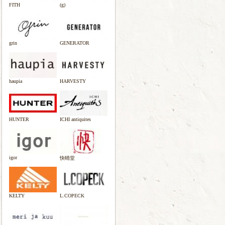
FITH
(g)
grin
GENERATOR
haupia
HARVESTY
HUNTER
ICHI antiquites
igor
快晴堂
KELTY
L.COPECK