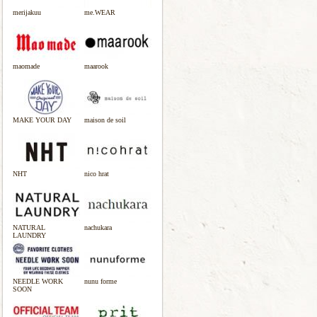
merijakuu
me.WEAR
maomade
maarook
MAKE YOUR DAY
maison de soil
NHT
nico hrat
NATURAL
nachukara
LAUNDRY
NEEDLE WORK
nunu forme
SOON