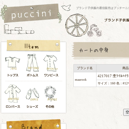
ブランド子供服の通信販売はプッチーニ/pucci
ブランド名
商品
4217017 杢ﾂｲﾙﾊｲｳ
maarook
サイズ：160 色：#12ﾍ