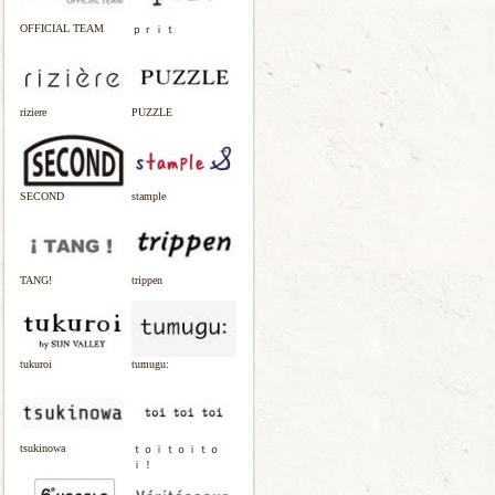
OFFICIAL TEAM
ｐｒｉｔ
riziere
PUZZLE
SECOND
stample
TANG!
trippen
tukuroi
tumugu:
tsukinowa
ｔｏｉｔｏｉｔｏ
ｉ！