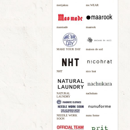
merijakuu
me.WEAR
maomade
maarook
MAKE YOUR DAY
maison de soil
NHT
nico hrat
NATURAL
nachukara
LAUNDRY
NEEDLE WORK
nunu forme
SOON