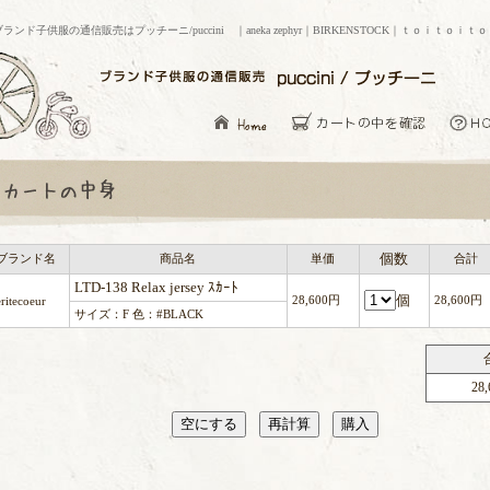
ブランド子供服の通信販売はプッチーニ/puccini ｜aneka zephyr｜BIRKENSTOCK｜ｔｏｉｔｏｉｔ
個数
ブランド名
商品名
単価
合計
LTD-138 Relax jersey ｽｶｰﾄ
個
28,600円
28,600円
ritecoeur
サイズ：F 色：#BLACK
28