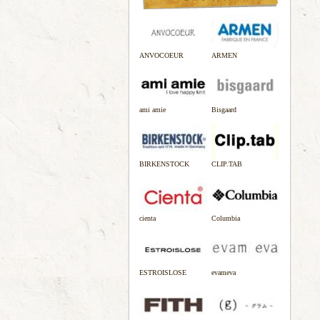
ANVOCOEUR
ARMEN
ami amie
Bisgaard
BIRKENSTOCK
CLIP.TAB
cienta
Columbia
ESTROISLOSE
evameva