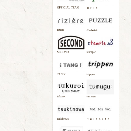
OFFICIAL TEAM
ｐｒｉｔ
riziere
PUZZLE
SECOND
stample
TANG!
trippen
tukuroi
tumugu:
tsukinowa
ｔｏｉｔｏｉｔｏ
ｉ！