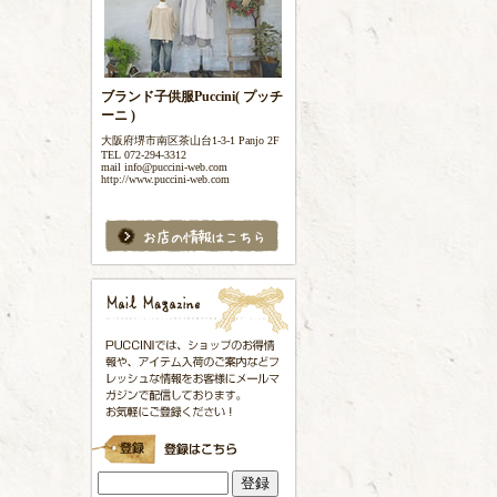
ブランド子供服Puccini( プッチ
ーニ )
大阪府堺市南区茶山台1-3-1 Panjo 2F
TEL 072-294-3312
mail info@puccini-web.com
http://www.puccini-web.com