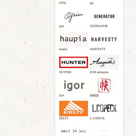
FITH
(g)
grin
GENERATOR
haupia
HARVESTY
HUNTER
ICHI antiquites
igor
快晴堂
KELTY
L.COPECK