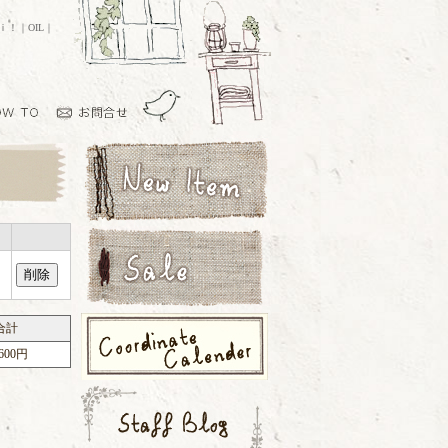
ｏｉ！｜OIL｜
合計
,600円