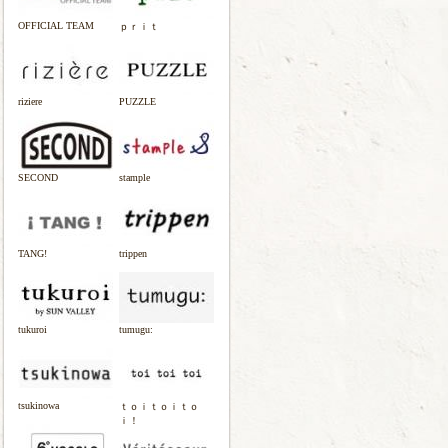
OFFICIAL TEAM
ｐｒｉｔ
riziere
PUZZLE
SECOND
stample
TANG!
trippen
tukuroi
tumugu:
tsukinowa
ｔｏｉｔｏｉｔｏ
ｉ！