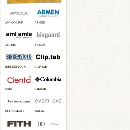
ANVOCOEUR
ARMEN
ami amie
Bisgaard
BIRKENSTOCK
CLIP.TAB
cienta
Columbia
ESTROISLOSE
evameva