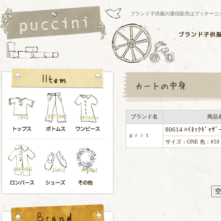
ブランド子供服の通信販売はプッチーニ/pucci
ブランド名
商品
80614 ﾊｲﾈｯｸｷﾞｬｻﾞ
ｐｒｉｔ
サイズ：ONE 色：#10 ｸ