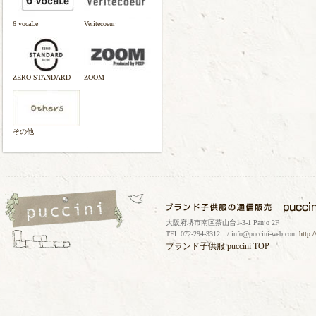
6 vocaLe
Veritecoeur
ZERO STANDARD
ZOOM
その他
大阪府堺市南区茶山台1-3-1 Panjo 2F
TEL 072-294-3312 / info@puccini-web.com
http:
ブランド子供服
puccini TOP