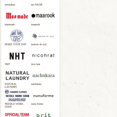
merijakuu
me.WEAR
maomade
maarook
MAKE YOUR DAY
maison de soil
NHT
nico hrat
NATURAL
nachukara
LAUNDRY
NEEDLE WORK
nunu forme
SOON