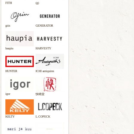
FITH
(g)
grin
GENERATOR
haupia
HARVESTY
HUNTER
ICHI antiquites
igor
快晴堂
KELTY
L.COPECK