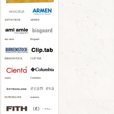
ANVOCOEUR
ARMEN
ami amie
Bisgaard
BIRKENSTOCK
CLIP.TAB
cienta
Columbia
ESTROISLOSE
evameva