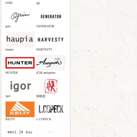
FITH
(g)
grin
GENERATOR
haupia
HARVESTY
HUNTER
ICHI antiquites
igor
快晴堂
KELTY
L.COPECK