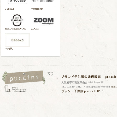
6 vocaLe
Veritecoeur
ZERO STANDARD
ZOOM
その他
大阪府堺市南区茶山台1-3-1 Panjo 2F
TEL 072-294-3312 / info@puccini-web.com
http:
ブランド子供服
puccini TOP