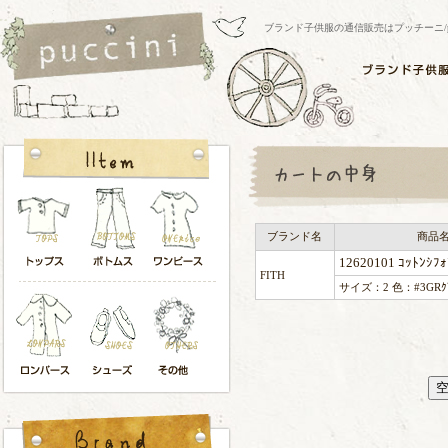
ブランド子供服の通信販売はプッチーニ/pucci
ブランド名
商品
12620101 ｺｯﾄﾝｼﾌｫ
FITH
サイズ：2 色：#3GRｸ