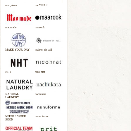
merijakuu
me.WEAR
maomade
maarook
MAKE YOUR DAY
maison de soil
NHT
nico hrat
NATURAL
nachukara
LAUNDRY
NEEDLE WORK
nunu forme
SOON