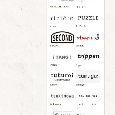
OFFICIAL TEAM
ｐｒｉｔ
riziere
PUZZLE
SECOND
stample
TANG!
trippen
tukuroi
tumugu:
tsukinowa
ｔｏｉｔｏｉｔｏ
ｉ！