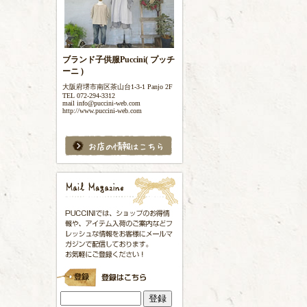
ブランド子供服Puccini( プッチ
ーニ )
大阪府堺市南区茶山台1-3-1 Panjo 2F
TEL 072-294-3312
mail info@puccini-web.com
http://www.puccini-web.com