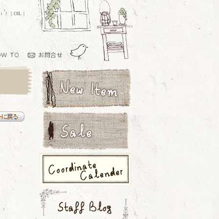
ｏｉ！｜OIL｜