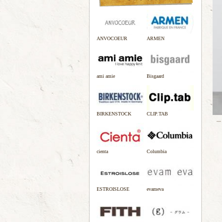
ANVOCOEUR
ARMEN
ami amie
Bisgaard
BIRKENSTOCK
CLIP.TAB
cienta
Columbia
ESTROISLOSE
evameva