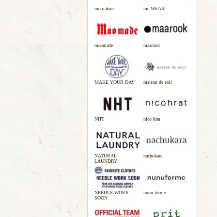
merijakuu
me.WEAR
maomade
maarook
MAKE YOUR DAY
maison de soil
NHT
nico hrat
NATURAL
nachukara
LAUNDRY
NEEDLE WORK
nunu forme
SOON