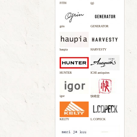
FITH
(g)
grin
GENERATOR
haupia
HARVESTY
HUNTER
ICHI antiquites
igor
快晴堂
KELTY
L.COPECK