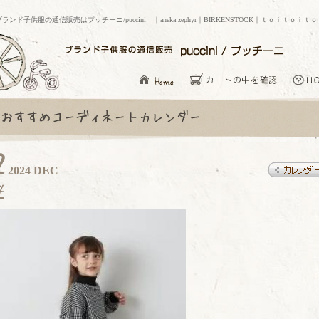
ブランド子供服の通信販売はプッチーニ/puccini ｜aneka zephyr｜BIRKENSTOCK｜ｔｏｉｔｏｉｔ
2024 DEC