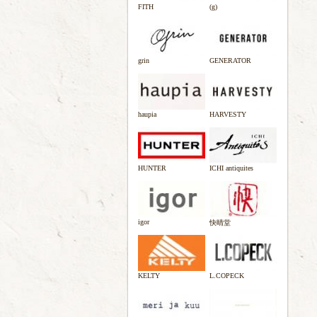
FITH
(g)
grin
GENERATOR
haupia
HARVESTY
HUNTER
ICHI antiquites
igor
快晴堂
KELTY
L.COPECK