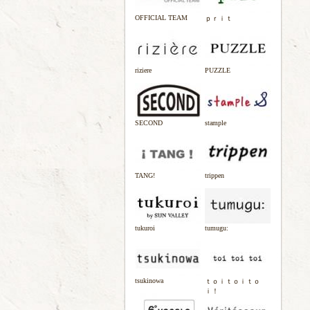
OFFICIAL TEAM
ｐｒｉｔ
riziere
PUZZLE
SECOND
stample
TANG!
trippen
tukuroi
tumugu:
tsukinowa
ｔｏｉｔｏｉｔｏ
ｉ！