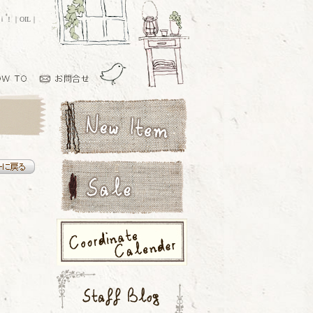
ｏｉ！｜OIL｜