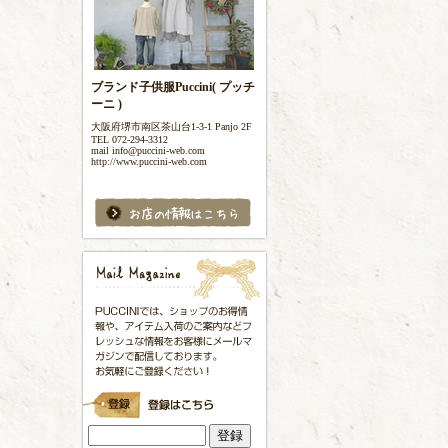
ブランド子供服Puccini( プッチ
ーニ )
大阪府堺市南区茶山台1-3-1 Panjo 2F
TEL 072-294-3312
mail info@puccini-web.com
http://www.puccini-web.com