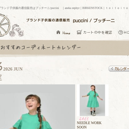
ブランド子供服の通信販売はプッチーニ/puccini ｜aneka zephyr｜BIRKENSTOCK｜ｔｏｉｔｏｉｔ
2026 JUN
NEEDLE WORK
SOON