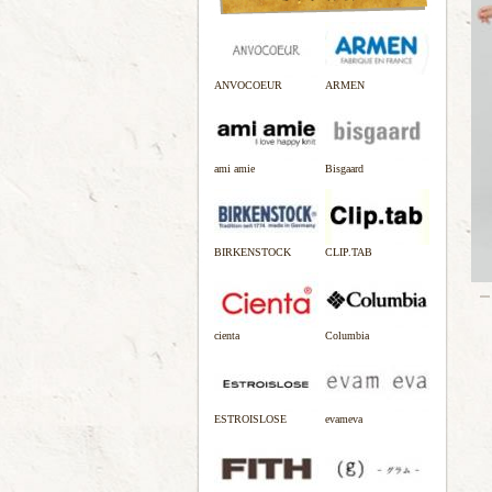
ANVOCOEUR
ARMEN
ami amie
Bisgaard
BIRKENSTOCK
CLIP.TAB
cienta
Columbia
ESTROISLOSE
evameva