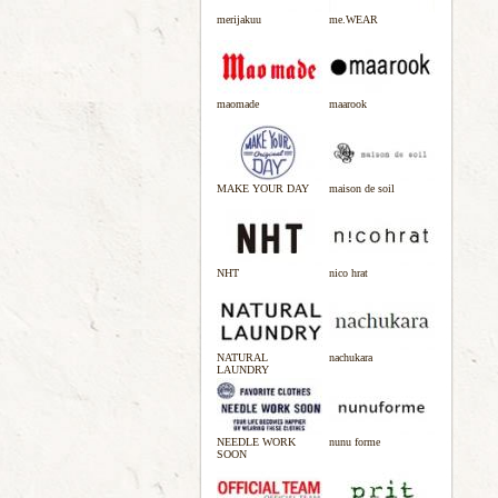
merijakuu
me.WEAR
maomade
maarook
MAKE YOUR DAY
maison de soil
NHT
nico hrat
NATURAL
nachukara
LAUNDRY
NEEDLE WORK
nunu forme
SOON