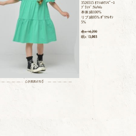
3526515 ｵﾌｼｮﾙﾜﾝﾋﾟｰｽ
ﾌﾞﾗﾝﾄﾞ:NeWo
本体:綿100%
リブ:綿95% ﾎﾟﾘｳﾚﾀﾝ
5%
名s: \4,290
眠s:
\3,003