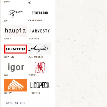
FITH
(g)
grin
GENERATOR
haupia
HARVESTY
HUNTER
ICHI antiquites
igor
快晴堂
KELTY
L.COPECK