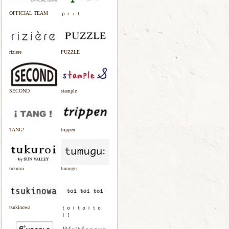
OFFICIAL TEAM
ｐｒｉｔ
riziere
PUZZLE
SECOND
stample
TANG!
trippen
tukuroi
tumugu:
tsukinowa
ｔｏｉｔｏｉｔｏ
ｉ！