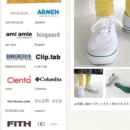
ANVOCOEUR
ARMEN
ami amie
Bisgaard
BIRKENSTOCK
CLIP.TAB
cienta
Columbia
▲画像に触れて頂くと大きく表示されます
ESTROISLOSE
evameva