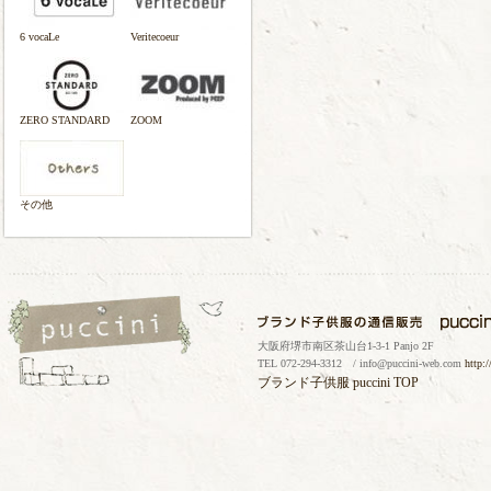
6 vocaLe
Veritecoeur
ZERO STANDARD
ZOOM
その他
大阪府堺市南区茶山台1-3-1 Panjo 2F
TEL 072-294-3312 / info@puccini-web.com
http:
ブランド子供服
puccini TOP