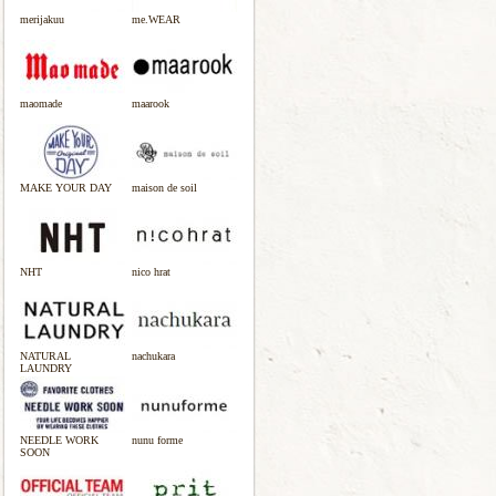
merijakuu
me.WEAR
maomade
maarook
MAKE YOUR DAY
maison de soil
NHT
nico hrat
NATURAL
nachukara
LAUNDRY
NEEDLE WORK
nunu forme
SOON