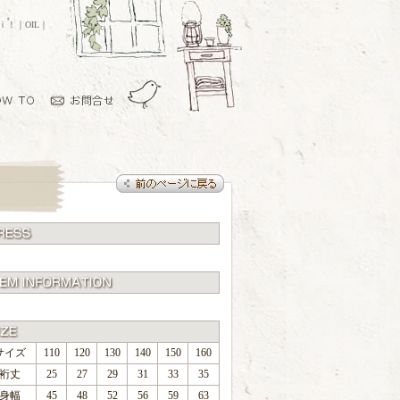
ｏｉ！｜OIL｜
サイズ
110
120
130
140
150
160
裄丈
25
27
29
31
33
35
身幅
45
48
52
56
59
63