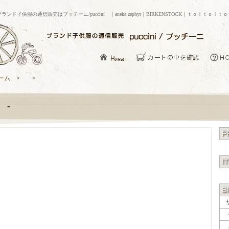
ブランド子供服の通信販売はプッチーニ/puccini ｜aneka zephyr｜BIRKENSTOCK｜ｔｏｉｔｏｉｔ
ーム > >
-