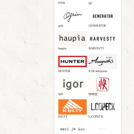
FITH
(g)
grin
GENERATOR
haupia
HARVESTY
HUNTER
ICHI antiquites
igor
快晴堂
KELTY
L.COPECK