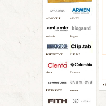
ANVOCOEUR
ARMEN
ami amie
Bisgaard
BIRKENSTOCK
CLIP.TAB
cienta
Columbia
▲
ESTROISLOSE
evameva