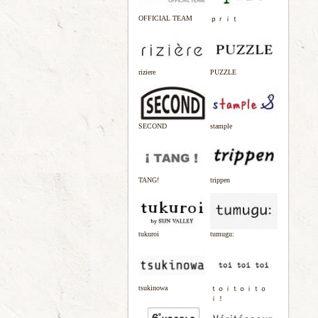
OFFICIAL TEAM
ｐｒｉｔ
riziere
PUZZLE
SECOND
stample
TANG!
trippen
tukuroi
tumugu:
tsukinowa
ｔｏｉｔｏｉｔｏ
ｉ！