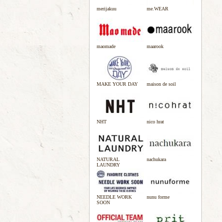
merijakuu
me.WEAR
maomade
maarook
MAKE YOUR DAY
maison de soil
NHT
nico hrat
NATURAL
nachukara
LAUNDRY
NEEDLE WORK
nunu forme
SOON