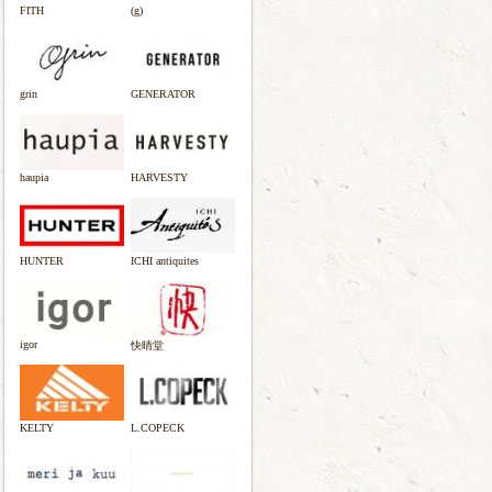
FITH
(g)
grin
GENERATOR
haupia
HARVESTY
HUNTER
ICHI antiquites
igor
快晴堂
KELTY
L.COPECK