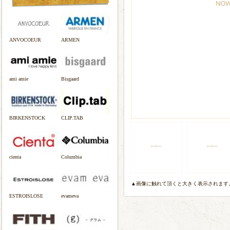
ANVOCOEUR
ARMEN
ami amie
Bisgaard
BIRKENSTOCK
CLIP.TAB
cienta
Columbia
▲画像に触れて頂くと大きく表示されます
ESTROISLOSE
evameva