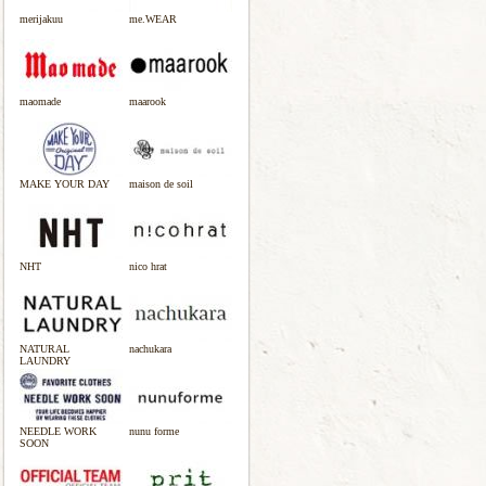
merijakuu
me.WEAR
maomade
maarook
MAKE YOUR DAY
maison de soil
NHT
nico hrat
NATURAL
nachukara
LAUNDRY
NEEDLE WORK
nunu forme
SOON