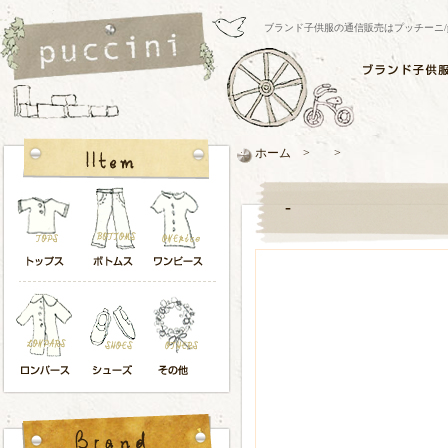
ブランド子供服の通信販売はプッチーニ/pucci
ホーム > >
-