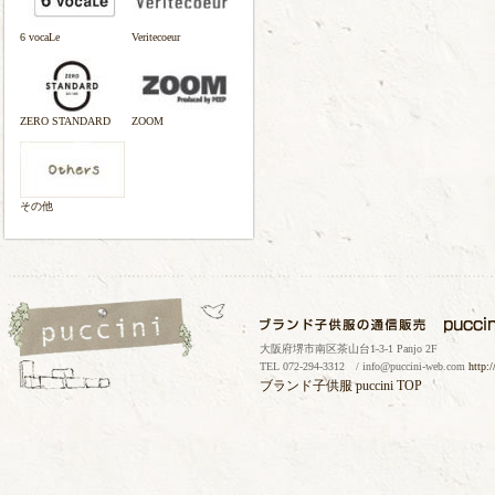
6 vocaLe
Veritecoeur
ZERO STANDARD
ZOOM
その他
大阪府堺市南区茶山台1-3-1 Panjo 2F
TEL 072-294-3312 / info@puccini-web.com
http:
ブランド子供服
puccini TOP