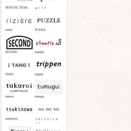
OFFICIAL TEAM
ｐｒｉｔ
riziere
PUZZLE
SECOND
stample
TANG!
trippen
tukuroi
tumugu:
tsukinowa
ｔｏｉｔｏｉｔｏ
ｉ！