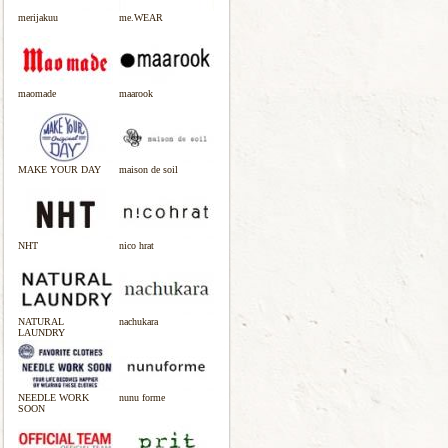
merijakuu
me.WEAR
maomade
maarook
MAKE YOUR DAY
maison de soil
NHT
nico hrat
NATURAL
nachukara
LAUNDRY
NEEDLE WORK
nunu forme
SOON