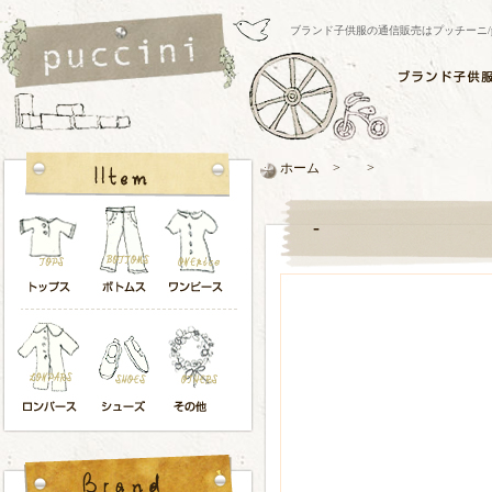
ブランド子供服の通信販売はプッチーニ/pucci
ホーム > >
-