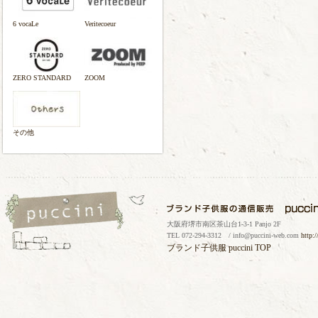
6 vocaLe
Veritecoeur
ZERO STANDARD
ZOOM
その他
大阪府堺市南区茶山台1-3-1 Panjo 2F
TEL 072-294-3312 / info@puccini-web.com
http:
ブランド子供服
puccini TOP