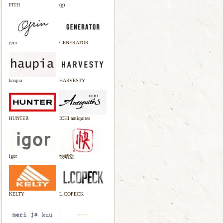
FITH
(g)
grin
GENERATOR
haupia
HARVESTY
HUNTER
ICHI antiquites
igor
快晴堂
KELTY
L.COPECK