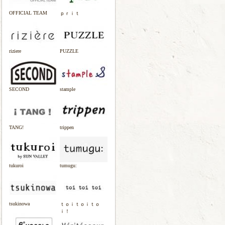
OFFICIAL TEAM
ｐｒｉｔ
riziere
PUZZLE
SECOND
stample
TANG!
trippen
tukuroi
tumugu:
tsukinowa
ｔｏｉｔｏｉｔｏ
ｉ！