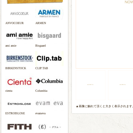
ANVOCOEUR
ARMEN
ami amie
Bisgaard
BIRKENSTOCK
CLIP.TAB
cienta
Columbia
▲画像に触れて頂くと大きく表示されます
ESTROISLOSE
evameva