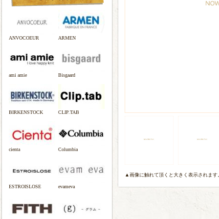
ANVOCOEUR
ARMEN
ami amie
Bisgaard
BIRKENSTOCK
CLIP.TAB
cienta
Columbia
▲画像に触れて頂くと大きく表示されます
ESTROISLOSE
evameva