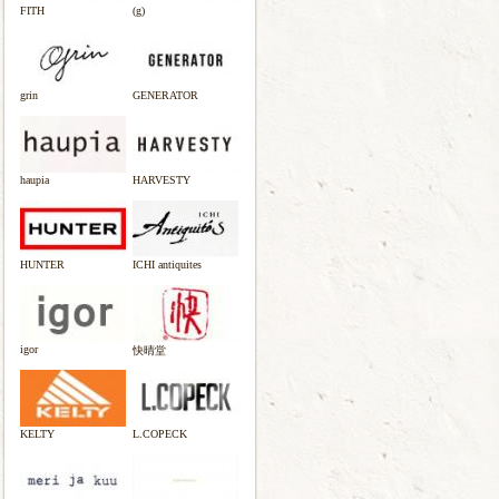
FITH
(g)
grin
GENERATOR
haupia
HARVESTY
HUNTER
ICHI antiquites
igor
快晴堂
KELTY
L.COPECK