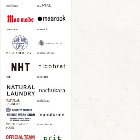
merijakuu
me.WEAR
maomade
maarook
MAKE YOUR DAY
maison de soil
NHT
nico hrat
NATURAL
nachukara
LAUNDRY
NEEDLE WORK
nunu forme
SOON