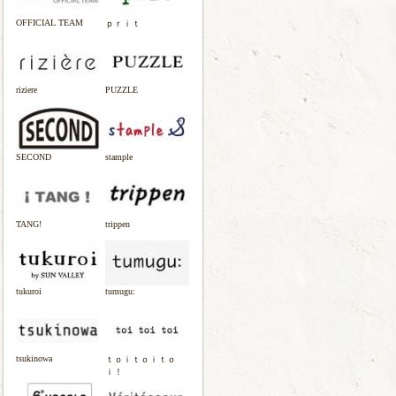
OFFICIAL TEAM
ｐｒｉｔ
riziere
PUZZLE
SECOND
stample
TANG!
trippen
tukuroi
tumugu:
tsukinowa
ｔｏｉｔｏｉｔｏ
ｉ！