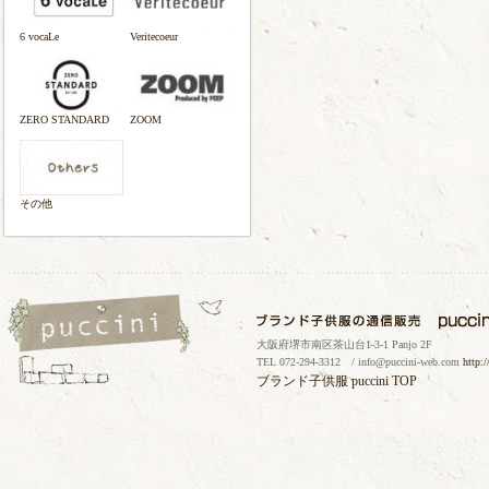
6 vocaLe
Veritecoeur
ZERO STANDARD
ZOOM
その他
大阪府堺市南区茶山台1-3-1 Panjo 2F
TEL 072-294-3312 / info@puccini-web.com
http:
ブランド子供服
puccini TOP