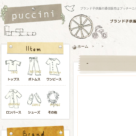
ブランド子供服の通信販売はプッチーニ/pucci
ホーム > >
-