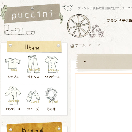
ブランド子供服の通信販売はプッチーニ/pucci
ホーム > >
-