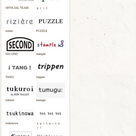
OFFICIAL TEAM
ｐｒｉｔ
riziere
PUZZLE
SECOND
stample
TANG!
trippen
tukuroi
tumugu:
tsukinowa
ｔｏｉｔｏｉｔｏ
ｉ！