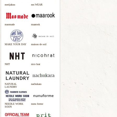
merijakuu
me.WEAR
maomade
maarook
MAKE YOUR DAY
maison de soil
NHT
nico hrat
NATURAL
nachukara
LAUNDRY
NEEDLE WORK
nunu forme
SOON