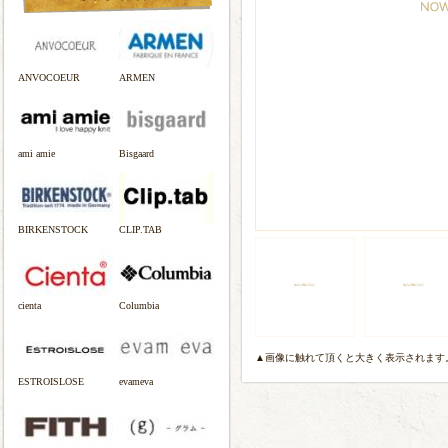
ANVOCOEUR
ARMEN
ami amie
Bisgaard
BIRKENSTOCK
CLIP.TAB
cienta
Columbia
▲画像に触れて頂くと大きく表示されます
ESTROISLOSE
evameva