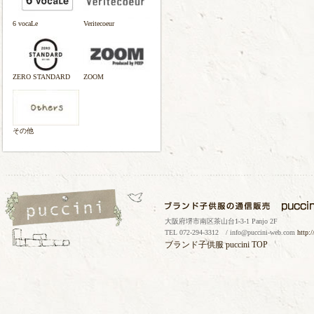
6 vocaLe
Veritecoeur
ZERO STANDARD
ZOOM
その他
大阪府堺市南区茶山台1-3-1 Panjo 2F
TEL 072-294-3312 / info@puccini-web.com
http:
ブランド子供服
puccini TOP