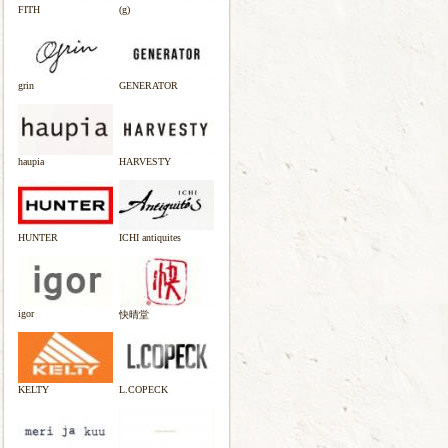
FITH
(g)
grin
GENERATOR
haupia
HARVESTY
HUNTER
ICHI antiquites
igor
快晴堂
KELTY
L.COPECK