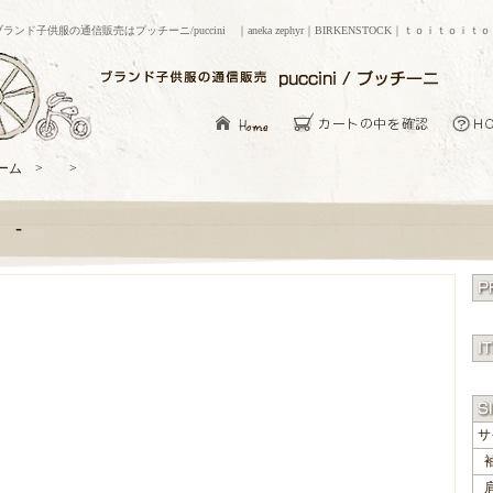
ブランド子供服の通信販売はプッチーニ/puccini ｜aneka zephyr｜BIRKENSTOCK｜ｔｏｉｔｏｉｔ
ーム > >
-
サ