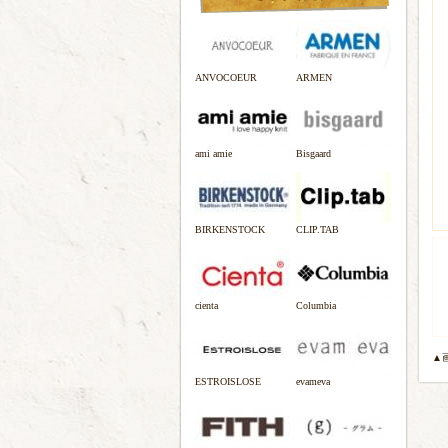
ANVOCOEUR
ARMEN
ami amie
Bisgaard
BIRKENSTOCK
CLIP.TAB
cienta
Columbia
▲
ESTROISLOSE
evameva