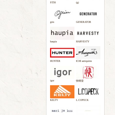
FITH
(g)
grin
GENERATOR
haupia
HARVESTY
HUNTER
ICHI antiquites
igor
快晴堂
KELTY
L.COPECK