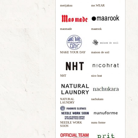
merijakuu
me.WEAR
maomade
maarook
MAKE YOUR DAY
maison de soil
NHT
nico hrat
NATURAL
nachukara
LAUNDRY
NEEDLE WORK
nunu forme
SOON