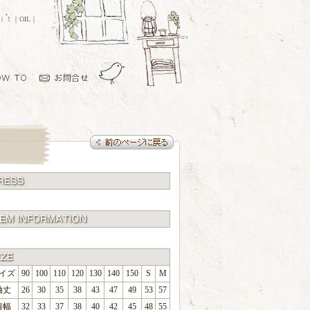
ｏｉ！｜OIL｜
イズ
90
100
110
120
130
140
150
S
M
袖丈
26
30
35
38
43
47
49
53
57
肩幅
32
33
37
38
40
42
45
48
55