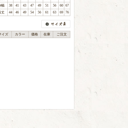
身幅
38
41
43
47
49
51
56
60
67
着丈
44
46
49
54
56
61
63
69
76
サイズ
カラー
価格
在庫
ご注文