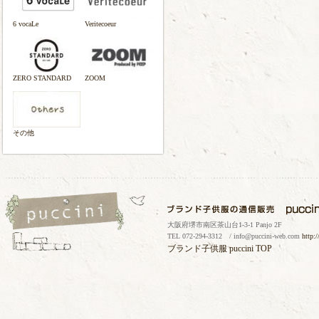
6 vocaLe
Veritecoeur
ZERO STANDARD
ZOOM
その他
大阪府堺市南区茶山台1-3-1 Panjo 2F
TEL 072-294-3312 / info@puccini-web.com
http:
ブランド子供服
puccini TOP