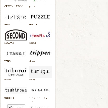
OFFICIAL TEAM
ｐｒｉｔ
riziere
PUZZLE
SECOND
stample
TANG!
trippen
tukuroi
tumugu:
tsukinowa
ｔｏｉｔｏｉｔｏ
ｉ！