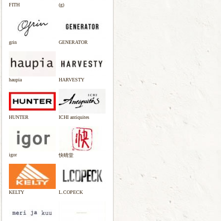
FITH
(g)
grin
GENERATOR
haupia
HARVESTY
HUNTER
ICHI antiquites
igor
快晴堂
KELTY
L.COPECK