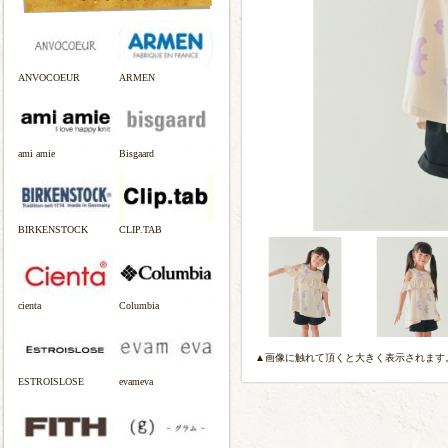
ANVOCOEUR
ARMEN
ami amie
Bisgaard
BIRKENSTOCK
CLIP.TAB
cienta
Columbia
▲画像に触れて頂くと大きく表示されます
ESTROISLOSE
evameva