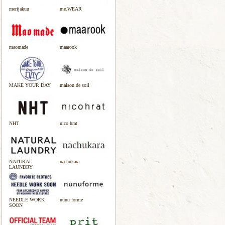
merijakuu
me.WEAR
maomade
maarook
MAKE YOUR DAY
maison de soil
NHT
nico hrat
NATURAL
nachukara
LAUNDRY
NEEDLE WORK
nunu forme
SOON