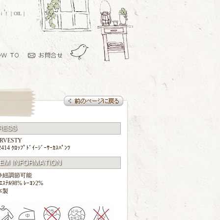
ｏｉ！｜OIL｜
RVESTY
414 ｸﾛｯﾌﾟﾄﾞｲｰｼﾞｰｻｰｶｽﾊﾟﾝﾂ
ｽﾄ紐調節可能
ｴｽﾃﾙ98% ﾚｰﾖﾝ2%
本製