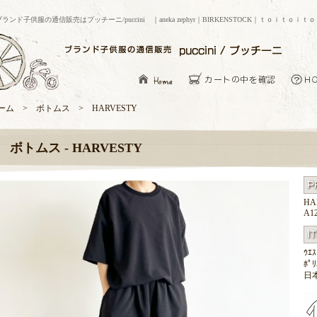
ブランド子供服の通信販売はプッチーニ/puccini ｜aneka zephyr｜BIRKENSTOCK｜ｔｏｉｔｏｉｔ
ーム > ボトムス > HARVESTY
ボトムス - HARVESTY
HA
A12
ｳｴ
ﾎﾟﾘ
日