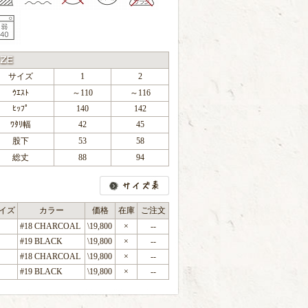
サイズ
1
2
ｳｴｽﾄ
～110
～116
ﾋｯﾌﾟ
140
142
ﾜﾀﾘ幅
42
45
股下
53
58
総丈
88
94
イズ
カラー
価格
在庫
ご注文
#18 CHARCOAL
\19,800
×
--
#19 BLACK
\19,800
×
--
#18 CHARCOAL
\19,800
×
--
#19 BLACK
\19,800
×
--