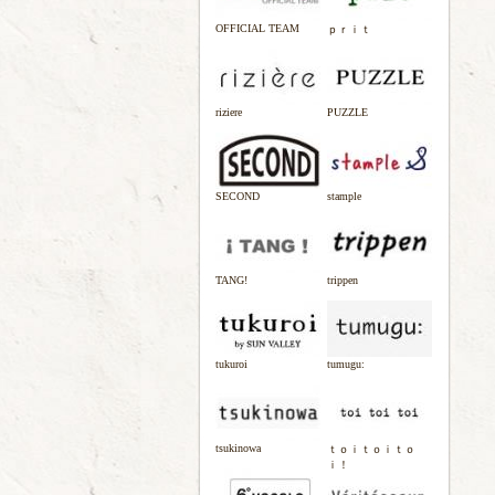
OFFICIAL TEAM
ｐｒｉｔ
riziere
PUZZLE
SECOND
stample
TANG!
trippen
tukuroi
tumugu:
tsukinowa
ｔｏｉｔｏｉｔｏ
ｉ！