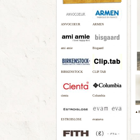
ANVOCOEUR
ARMEN
ami amie
Bisgaard
BIRKENSTOCK
CLIP.TAB
cienta
Columbia
▲
ESTROISLOSE
evameva