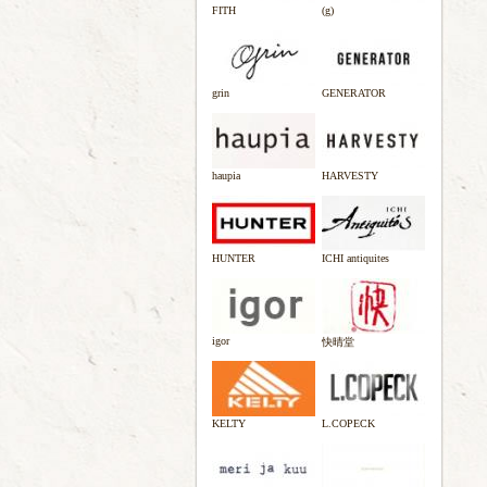
FITH
(g)
grin
GENERATOR
haupia
HARVESTY
HUNTER
ICHI antiquites
igor
快晴堂
KELTY
L.COPECK