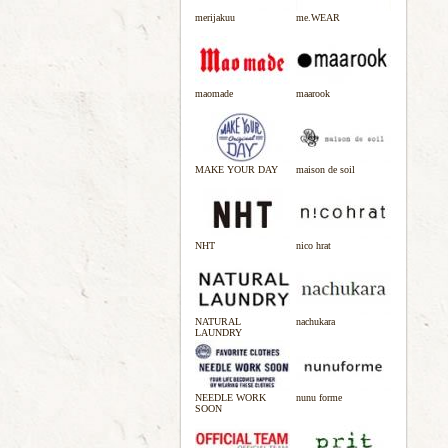
merijakuu
me.WEAR
maomade
maarook
MAKE YOUR DAY
maison de soil
NHT
nico hrat
NATURAL
nachukara
LAUNDRY
NEEDLE WORK
nunu forme
SOON