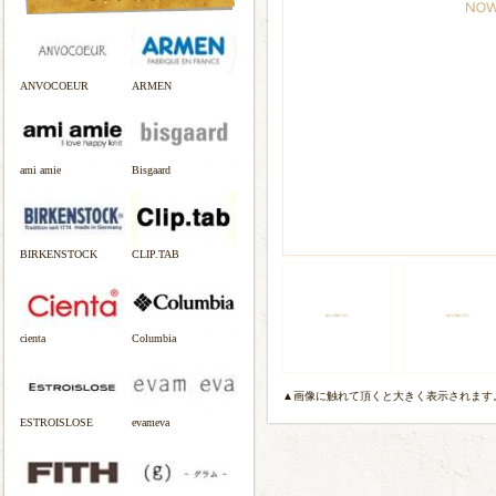
ANVOCOEUR
ARMEN
ami amie
Bisgaard
BIRKENSTOCK
CLIP.TAB
cienta
Columbia
▲画像に触れて頂くと大きく表示されます
ESTROISLOSE
evameva