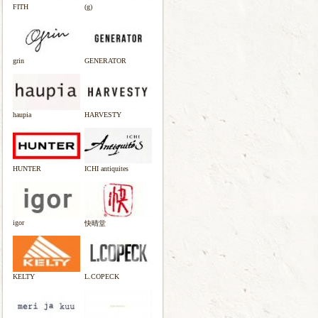
FITH
(g)
grin
GENERATOR
haupia
HARVESTY
HUNTER
ICHI antiquites
igor
快晴堂
KELTY
L.COPECK