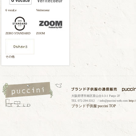
6 vocaLe
Veritecoeur
ZERO STANDARD
ZOOM
その他
大阪府堺市南区茶山台1-3-1 Panjo 2F
TEL 072-294-3312 / info@puccini-web.com
http:
ブランド子供服
puccini TOP