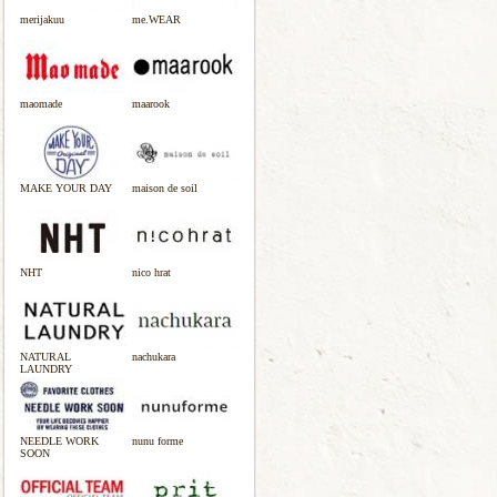
merijakuu
me.WEAR
maomade
maarook
MAKE YOUR DAY
maison de soil
NHT
nico hrat
NATURAL
nachukara
LAUNDRY
NEEDLE WORK
nunu forme
SOON