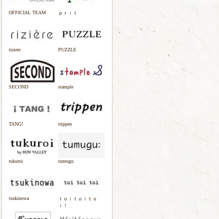
OFFICIAL TEAM
ｐｒｉｔ
riziere
PUZZLE
SECOND
stample
TANG!
trippen
tukuroi
tumugu:
tsukinowa
ｔｏｉｔｏｉｔｏ
ｉ！