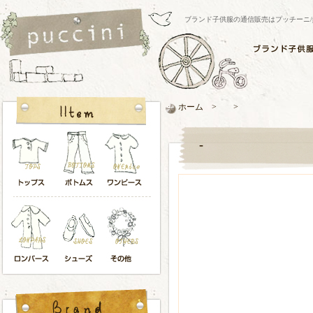
ブランド子供服の通信販売はプッチーニ/pucci
ホーム > >
-