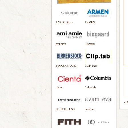
ANVOCOEUR
ARMEN
ami amie
Bisgaard
BIRKENSTOCK
CLIP.TAB
cienta
Columbia
▲
ESTROISLOSE
evameva