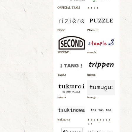
OFFICIAL TEAM
ｐｒｉｔ
riziere
PUZZLE
SECOND
stample
TANG!
trippen
tukuroi
tumugu:
tsukinowa
ｔｏｉｔｏｉｔｏ
ｉ！