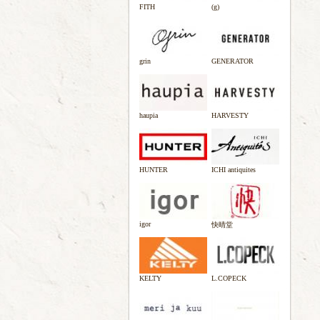
FITH
(g)
grin
GENERATOR
haupia
HARVESTY
HUNTER
ICHI antiquites
igor
快晴堂
KELTY
L.COPECK