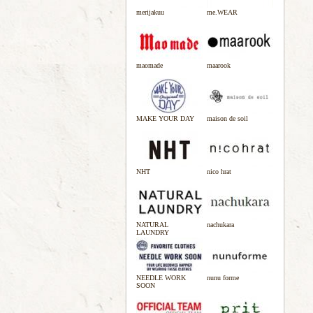
merijakuu
me.WEAR
maomade
maarook
MAKE YOUR DAY
maison de soil
NHT
nico hrat
NATURAL
nachukara
LAUNDRY
NEEDLE WORK
nunu forme
SOON