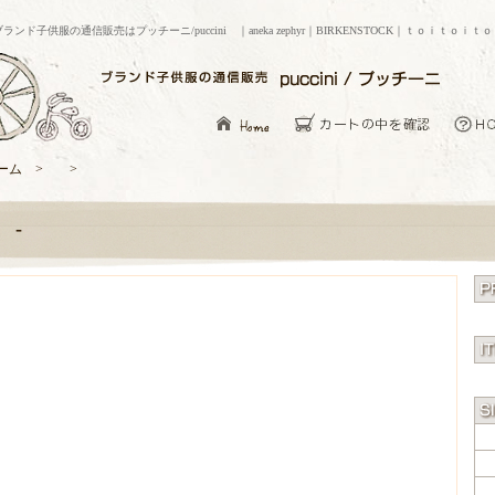
ブランド子供服の通信販売はプッチーニ/puccini ｜aneka zephyr｜BIRKENSTOCK｜ｔｏｉｔｏｉｔ
ーム > >
-