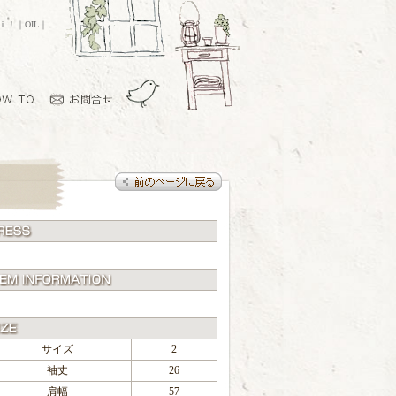
ｏｉ！｜OIL｜
サイズ
2
袖丈
26
肩幅
57