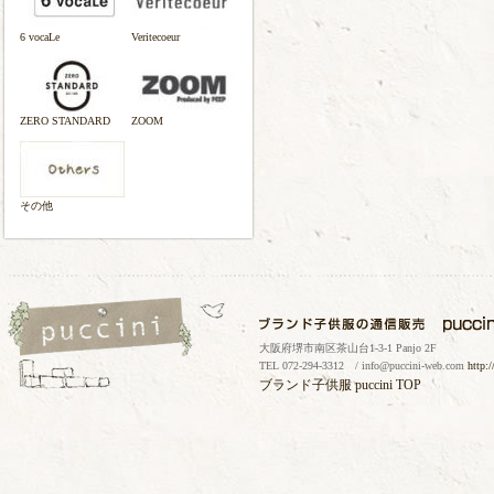
6 vocaLe
Veritecoeur
ZERO STANDARD
ZOOM
その他
大阪府堺市南区茶山台1-3-1 Panjo 2F
TEL 072-294-3312 / info@puccini-web.com
http:
ブランド子供服
puccini TOP