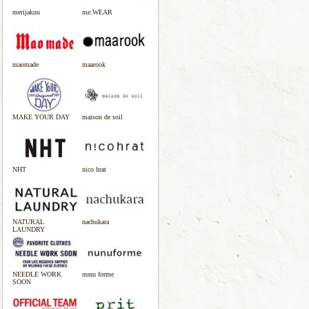
merijakuu
me.WEAR
maomade
maarook
MAKE YOUR DAY
maison de soil
NHT
nico hrat
NATURAL
nachukara
LAUNDRY
NEEDLE WORK
nunu forme
SOON