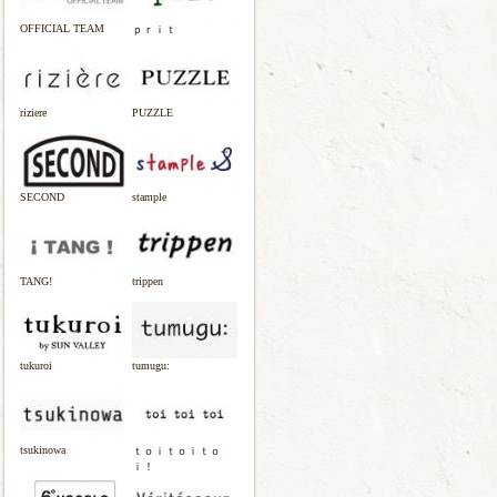
OFFICIAL TEAM
ｐｒｉｔ
riziere
PUZZLE
SECOND
stample
TANG!
trippen
tukuroi
tumugu:
tsukinowa
ｔｏｉｔｏｉｔｏ
ｉ！