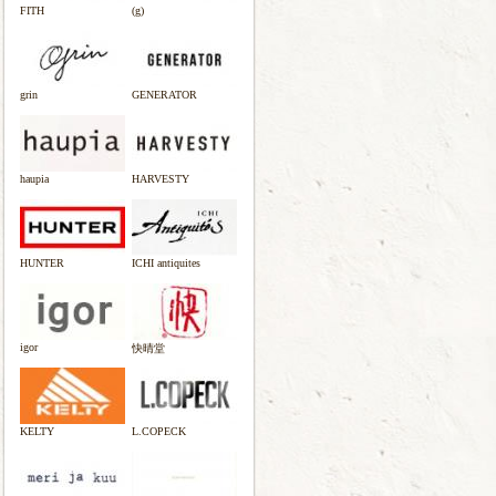
FITH
(g)
grin
GENERATOR
haupia
HARVESTY
HUNTER
ICHI antiquites
igor
快晴堂
KELTY
L.COPECK