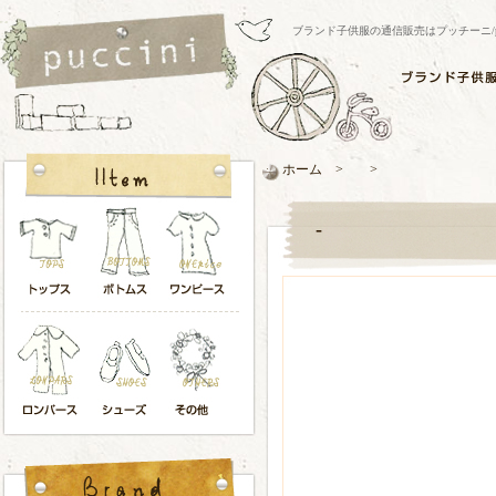
ブランド子供服の通信販売はプッチーニ/pucci
ホーム > >
-