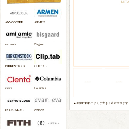
ANVOCOEUR
ARMEN
ami amie
Bisgaard
BIRKENSTOCK
CLIP.TAB
cienta
Columbia
▲画像に触れて頂くと大きく表示されます
ESTROISLOSE
evameva