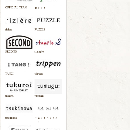
OFFICIAL TEAM
ｐｒｉｔ
riziere
PUZZLE
SECOND
stample
TANG!
trippen
tukuroi
tumugu:
tsukinowa
ｔｏｉｔｏｉｔｏ
ｉ！