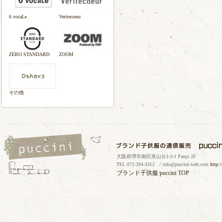
6 vocaLe
Veritecoeur
ZERO STANDARD
ZOOM
その他
大阪府堺市南区茶山台1-3-1 Panjo 2F
TEL 072-294-3312 / info@puccini-web.com
http:
ブランド子供服
puccini TOP