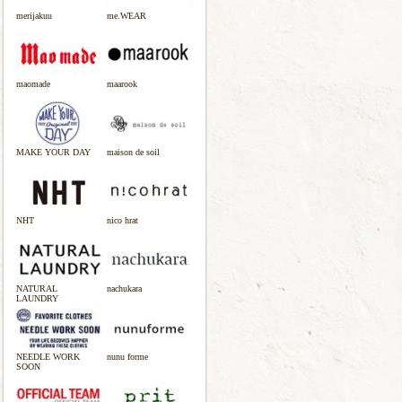
merijakuu
me.WEAR
maomade
maarook
MAKE YOUR DAY
maison de soil
NHT
nico hrat
NATURAL
nachukara
LAUNDRY
NEEDLE WORK
nunu forme
SOON