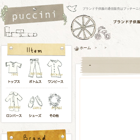
ブランド子供服の通信販売はプッチーニ/pucci
ホーム > >
-