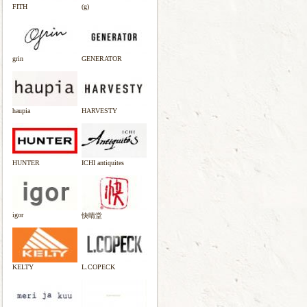
FITH
(g)
grin
GENERATOR
haupia
HARVESTY
HUNTER
ICHI antiquites
igor
快晴堂
KELTY
L.COPECK