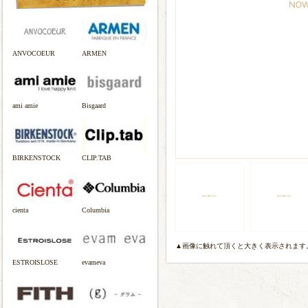
ANVOCOEUR
ARMEN
ami amie
Bisgaard
BIRKENSTOCK
CLIP.TAB
cienta
Columbia
▲画像に触れて頂くと大きく表示されます
ESTROISLOSE
evameva