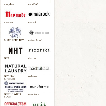
merijakuu
me.WEAR
maomade
maarook
MAKE YOUR DAY
maison de soil
NHT
nico hrat
NATURAL
nachukara
LAUNDRY
NEEDLE WORK
nunu forme
SOON