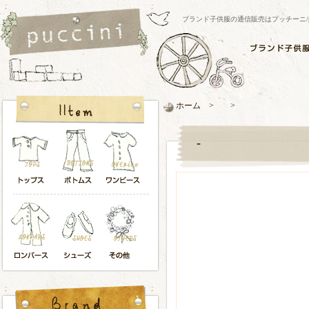
ブランド子供服の通信販売はプッチーニ/pucci
ホーム > >
-