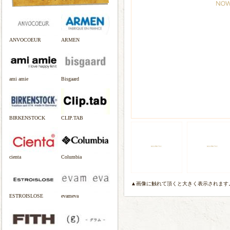
ANVOCOEUR
ARMEN
ami amie
Bisgaard
BIRKENSTOCK
CLIP.TAB
cienta
Columbia
▲画像に触れて頂くと大きく表示されます
ESTROISLOSE
evameva