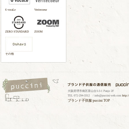
6 vocaLe
Veritecoeur
ZERO STANDARD
ZOOM
その他
大阪府堺市南区茶山台1-3-1 Panjo 2F
TEL 072-294-3312 / info@puccini-web.com
http:
ブランド子供服
puccini TOP