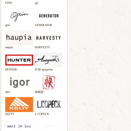
FITH
(g)
grin
GENERATOR
haupia
HARVESTY
HUNTER
ICHI antiquites
igor
快晴堂
KELTY
L.COPECK