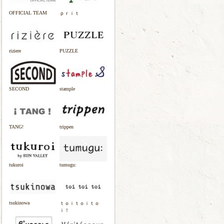
OFFICIAL TEAM
ｐｒｉｔ
riziere
PUZZLE
SECOND
stample
TANG!
trippen
tukuroi
tumugu:
tsukinowa
ｔｏｉｔｏｉｔｏ
ｉ！