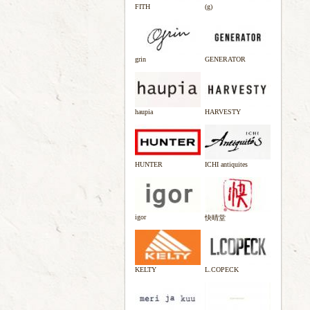
FITH
(g)
grin
GENERATOR
haupia
HARVESTY
HUNTER
ICHI antiquites
igor
快晴堂
KELTY
L.COPECK