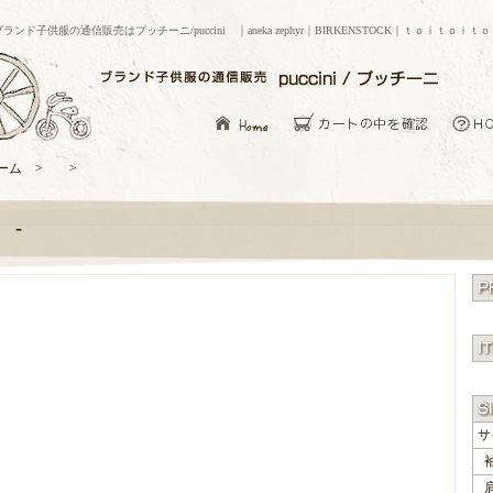
ブランド子供服の通信販売はプッチーニ/puccini ｜aneka zephyr｜BIRKENSTOCK｜ｔｏｉｔｏｉｔ
ーム > >
-
サ