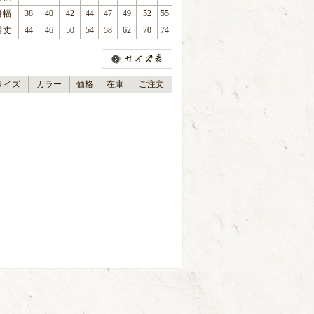
身幅
38
40
42
44
47
49
52
55
着丈
44
46
50
54
58
62
70
74
サイズ
カラー
価格
在庫
ご注文