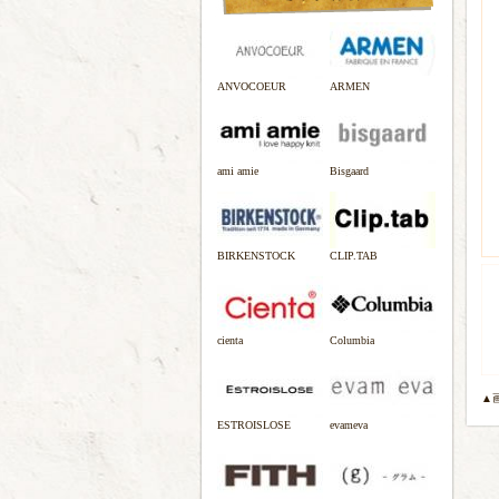
ANVOCOEUR
ARMEN
ami amie
Bisgaard
BIRKENSTOCK
CLIP.TAB
cienta
Columbia
▲
ESTROISLOSE
evameva