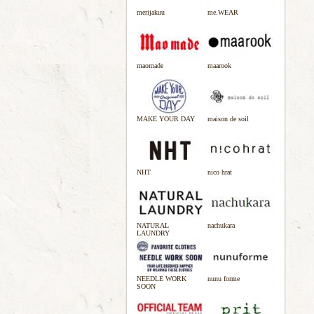
merijakuu
me.WEAR
maomade
maarook
MAKE YOUR DAY
maison de soil
NHT
nico hrat
NATURAL
nachukara
LAUNDRY
NEEDLE WORK
nunu forme
SOON