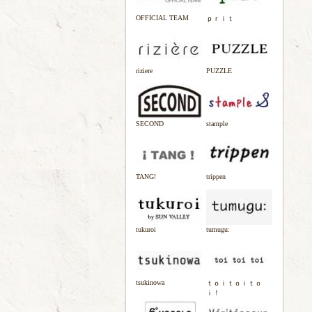
OFFICIAL TEAM
ｐｒｉｔ
riziere
PUZZLE
SECOND
stample
TANG!
trippen
tukuroi
tumugu:
tsukinowa
ｔｏｉｔｏｉｔｏ
ｉ！