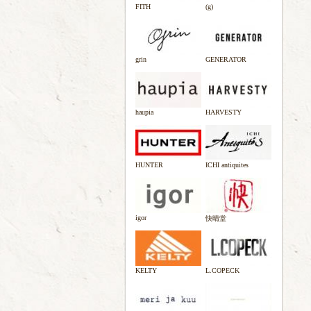
FITH
(g)
grin
GENERATOR
haupia
HARVESTY
HUNTER
ICHI antiquites
igor
快晴堂
KELTY
L.COPECK