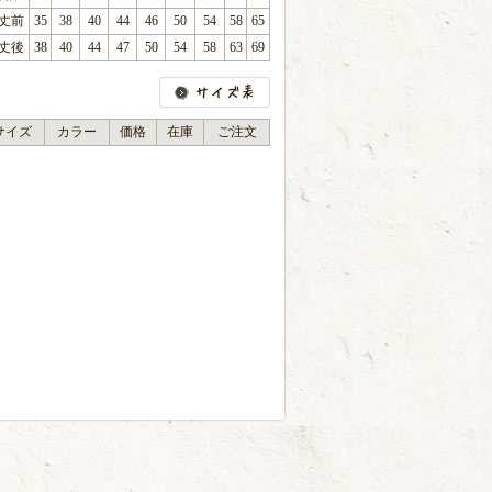
丈前
35
38
40
44
46
50
54
58
65
丈後
38
40
44
47
50
54
58
63
69
サイズ
カラー
価格
在庫
ご注文