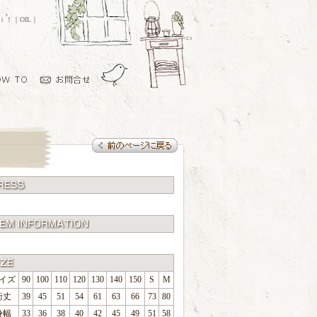
ｏｉ！｜OIL｜
イズ
90
100
110
120
130
140
150
S
M
裄丈
39
45
51
54
61
63
66
73
80
身幅
33
36
38
40
42
45
49
51
58