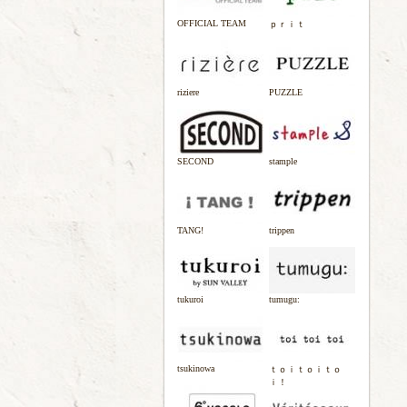
OFFICIAL TEAM
ｐｒｉｔ
riziere
PUZZLE
SECOND
stample
TANG!
trippen
tukuroi
tumugu:
tsukinowa
ｔｏｉｔｏｉｔｏ
ｉ！