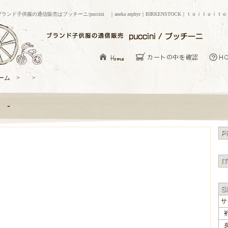
ブランド子供服の通信販売はプッチーニ/puccini ｜aneka zephyr｜BIRKENSTOCK｜ｔｏｉｔｏｉｔ
ーム > >
-
サ