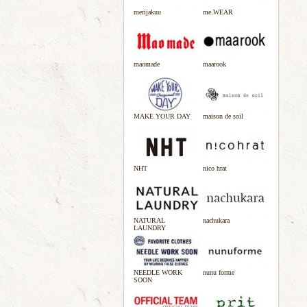
merijakuu
me.WEAR
maomade
maarook
MAKE YOUR DAY
maison de soil
NHT
nico hrat
NATURAL
nachukara
LAUNDRY
NEEDLE WORK
nunu forme
SOON