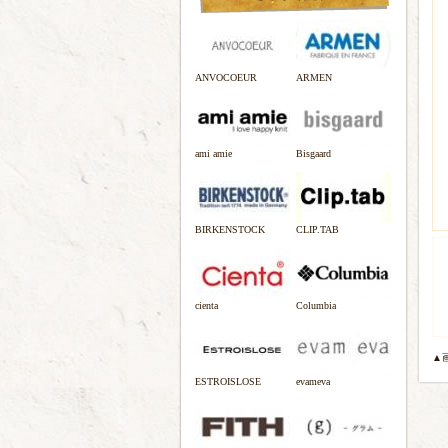
ANVOCOEUR
ARMEN
ami amie
Bisgaard
BIRKENSTOCK
CLIP.TAB
cienta
Columbia
▲
ESTROISLOSE
evameva