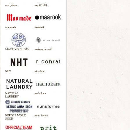
merijakuu
me.WEAR
maomade
maarook
MAKE YOUR DAY
maison de soil
NHT
nico hrat
NATURAL
nachukara
LAUNDRY
NEEDLE WORK
nunu forme
SOON