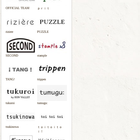
OFFICIAL TEAM
ｐｒｉｔ
riziere
PUZZLE
SECOND
stample
TANG!
trippen
tukuroi
tumugu:
tsukinowa
ｔｏｉｔｏｉｔｏ
ｉ！