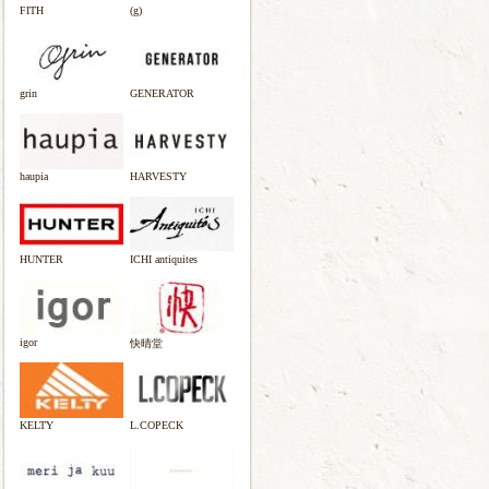
FITH
(g)
grin
GENERATOR
haupia
HARVESTY
HUNTER
ICHI antiquites
igor
快晴堂
KELTY
L.COPECK