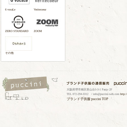
6 vocaLe
Veritecoeur
ZERO STANDARD
ZOOM
その他
大阪府堺市南区茶山台1-3-1 Panjo 2F
TEL 072-294-3312 / info@puccini-web.com
http:
ブランド子供服
puccini TOP