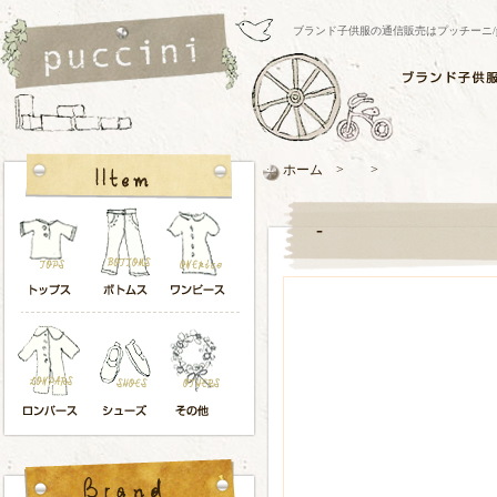
ブランド子供服の通信販売はプッチーニ/pucci
ホーム > >
-