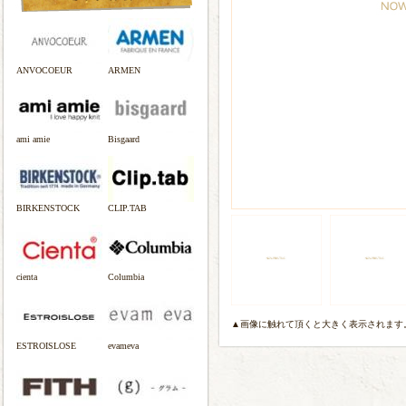
ANVOCOEUR
ARMEN
ami amie
Bisgaard
BIRKENSTOCK
CLIP.TAB
cienta
Columbia
▲画像に触れて頂くと大きく表示されます
ESTROISLOSE
evameva