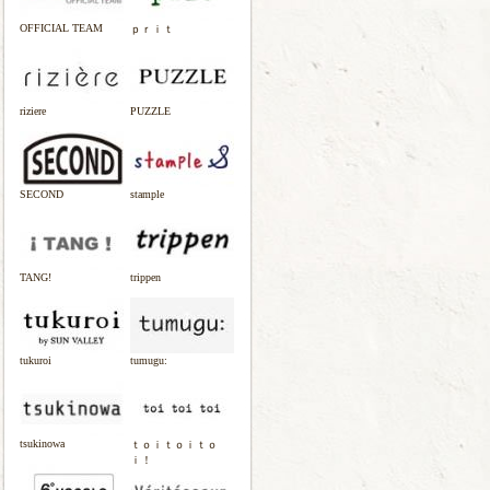
OFFICIAL TEAM
ｐｒｉｔ
riziere
PUZZLE
SECOND
stample
TANG!
trippen
tukuroi
tumugu:
tsukinowa
ｔｏｉｔｏｉｔｏ
ｉ！