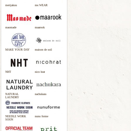
merijakuu
me.WEAR
maomade
maarook
MAKE YOUR DAY
maison de soil
NHT
nico hrat
NATURAL
nachukara
LAUNDRY
NEEDLE WORK
nunu forme
SOON