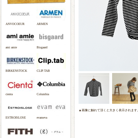
ANVOCOEUR
ARMEN
ami amie
Bisgaard
BIRKENSTOCK
CLIP.TAB
cienta
Columbia
▲画像に触れて頂くと大きく表示されます
ESTROISLOSE
evameva