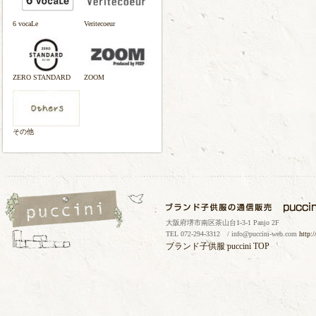
6 vocaLe
Veritecoeur
ZERO STANDARD
ZOOM
その他
大阪府堺市南区茶山台1-3-1 Panjo 2F
TEL 072-294-3312 / info@puccini-web.com
http:
ブランド子供服
puccini TOP