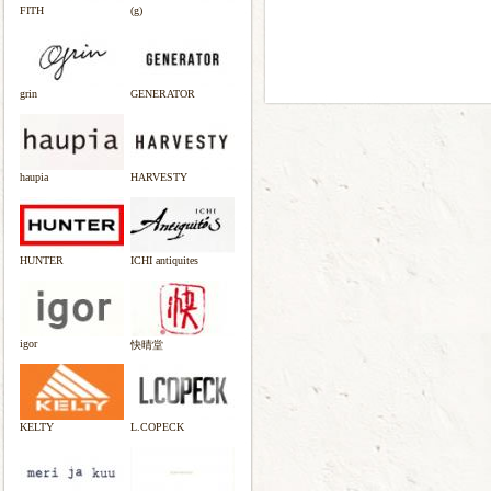
FITH
(g)
grin
GENERATOR
haupia
HARVESTY
HUNTER
ICHI antiquites
igor
快晴堂
KELTY
L.COPECK