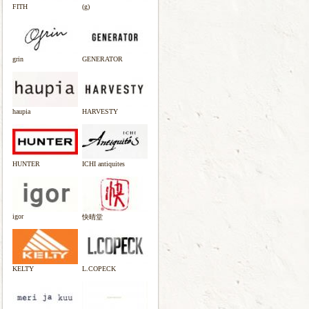
FITH
(g)
grin
GENERATOR
haupia
HARVESTY
HUNTER
ICHI antiquites
igor
快晴堂
KELTY
L.COPECK