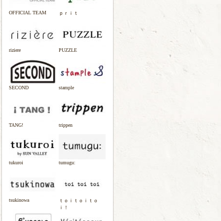
OFFICIAL TEAM
ｐｒｉｔ
riziere
PUZZLE
SECOND
stample
TANG!
trippen
tukuroi
tumugu:
tsukinowa
ｔｏｉｔｏｉｔｏ
ｉ！