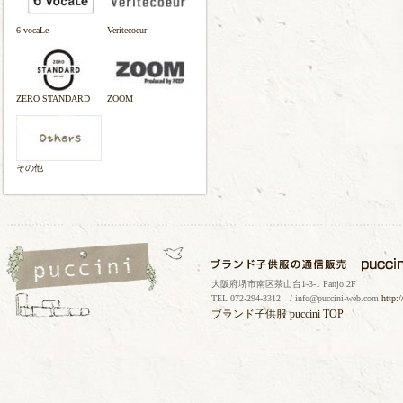
6 vocaLe
Veritecoeur
ZERO STANDARD
ZOOM
その他
大阪府堺市南区茶山台1-3-1 Panjo 2F
TEL 072-294-3312 / info@puccini-web.com
http:
ブランド子供服
puccini TOP