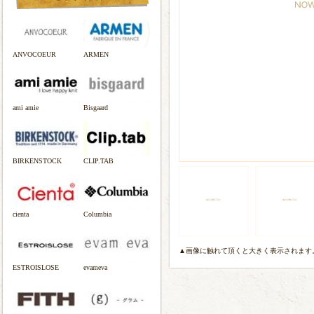
ANVOCOEUR
ARMEN
ami amie
Bisgaard
BIRKENSTOCK
CLIP.TAB
cienta
Columbia
▲画像に触れて頂くと大きく表示されます
ESTROISLOSE
evameva