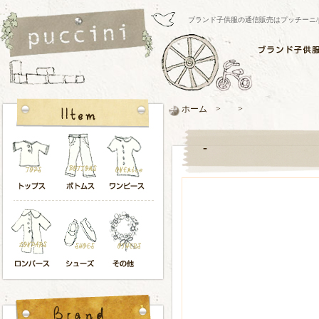
ブランド子供服の通信販売はプッチーニ/pucci
ホーム > >
-