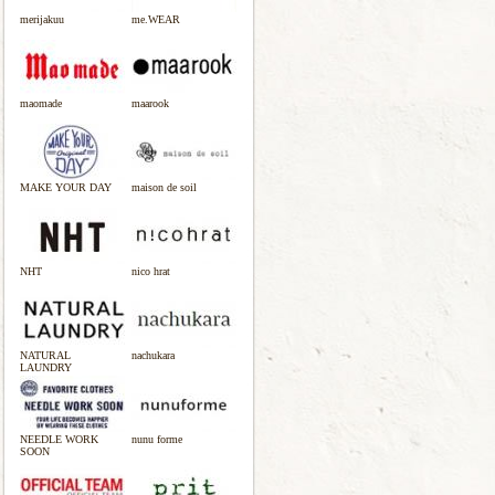
merijakuu
me.WEAR
maomade
maarook
MAKE YOUR DAY
maison de soil
NHT
nico hrat
NATURAL
nachukara
LAUNDRY
NEEDLE WORK
nunu forme
SOON