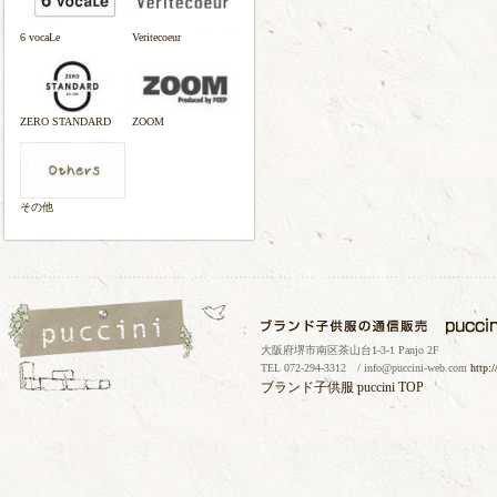
6 vocaLe
Veritecoeur
ZERO STANDARD
ZOOM
その他
大阪府堺市南区茶山台1-3-1 Panjo 2F
TEL 072-294-3312 / info@puccini-web.com
http:
ブランド子供服
puccini TOP