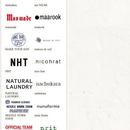
merijakuu
me.WEAR
maomade
maarook
MAKE YOUR DAY
maison de soil
NHT
nico hrat
NATURAL
nachukara
LAUNDRY
NEEDLE WORK
nunu forme
SOON