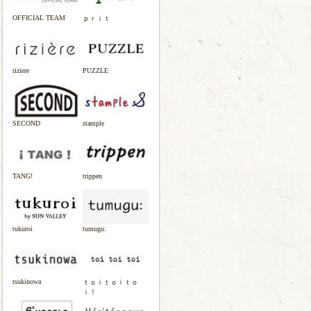
OFFICIAL TEAM
ｐｒｉｔ
riziere
PUZZLE
SECOND
stample
TANG!
trippen
tukuroi
tumugu:
tsukinowa
ｔｏｉｔｏｉｔｏ
ｉ！