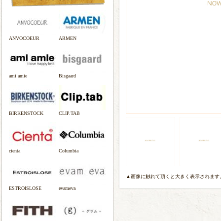
ANVOCOEUR
ARMEN
ami amie
Bisgaard
BIRKENSTOCK
CLIP.TAB
cienta
Columbia
▲画像に触れて頂くと大きく表示されます
ESTROISLOSE
evameva