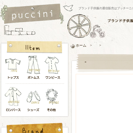
ブランド子供服の通信販売はプッチーニ/pucci
ホーム > >
-