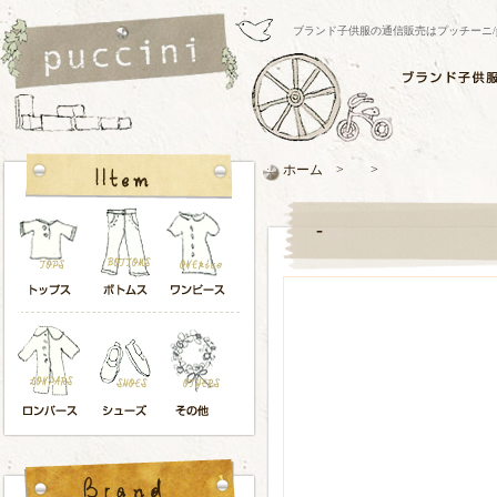
ブランド子供服の通信販売はプッチーニ/pucci
ホーム > >
-