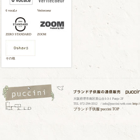
6 vocaLe
Veritecoeur
ZERO STANDARD
ZOOM
その他
大阪府堺市南区茶山台1-3-1 Panjo 2F
TEL 072-294-3312 / info@puccini-web.com
http:
ブランド子供服
puccini TOP