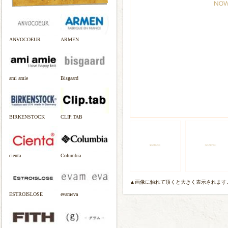
ANVOCOEUR
ARMEN
ami amie
Bisgaard
BIRKENSTOCK
CLIP.TAB
cienta
Columbia
▲画像に触れて頂くと大きく表示されます
ESTROISLOSE
evameva