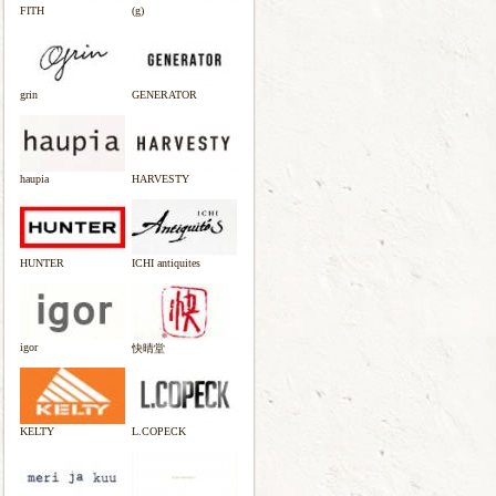
FITH
(g)
grin
GENERATOR
haupia
HARVESTY
HUNTER
ICHI antiquites
igor
快晴堂
KELTY
L.COPECK