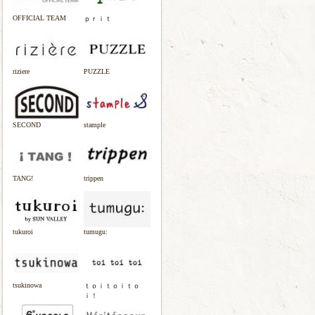
OFFICIAL TEAM
ｐｒｉｔ
riziere
PUZZLE
SECOND
stample
TANG!
trippen
tukuroi
tumugu:
tsukinowa
ｔｏｉｔｏｉｔｏ
ｉ！