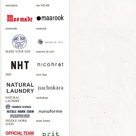
merijakuu
me.WEAR
maomade
maarook
MAKE YOUR DAY
maison de soil
NHT
nico hrat
NATURAL
nachukara
LAUNDRY
NEEDLE WORK
nunu forme
SOON