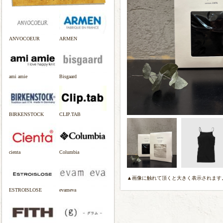
ANVOCOEUR
ARMEN
ami amie
Bisgaard
BIRKENSTOCK
CLIP.TAB
cienta
Columbia
▲画像に触れて頂くと大きく表示されます
ESTROISLOSE
evameva