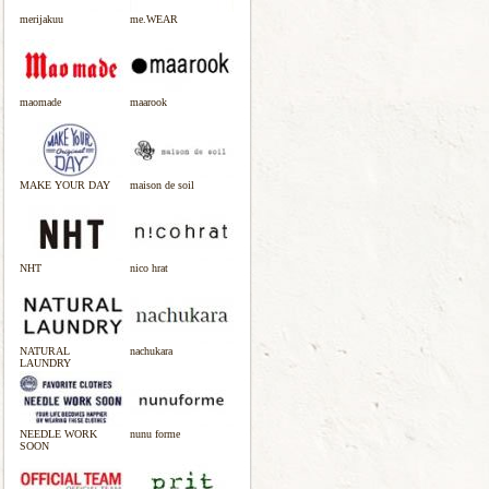
merijakuu
me.WEAR
maomade
maarook
MAKE YOUR DAY
maison de soil
NHT
nico hrat
NATURAL
nachukara
LAUNDRY
NEEDLE WORK
nunu forme
SOON