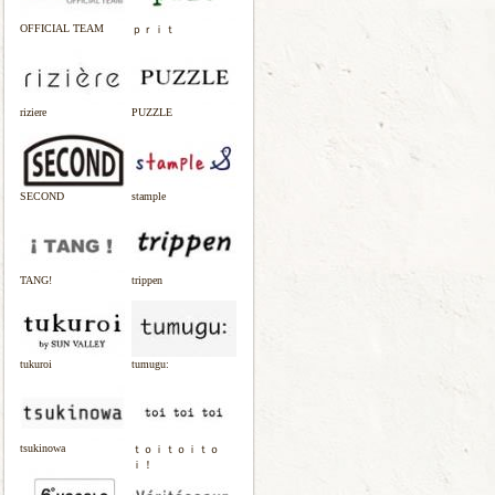
OFFICIAL TEAM
ｐｒｉｔ
riziere
PUZZLE
SECOND
stample
TANG!
trippen
tukuroi
tumugu:
tsukinowa
ｔｏｉｔｏｉｔｏ
ｉ！