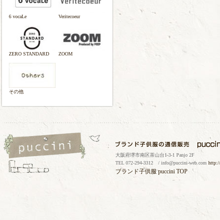
6 vocaLe
Veritecoeur
ZERO STANDARD
ZOOM
その他
大阪府堺市南区茶山台1-3-1 Panjo 2F
TEL 072-294-3312 / info@puccini-web.com
http:
ブランド子供服
puccini TOP