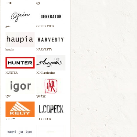
FITH
(g)
grin
GENERATOR
haupia
HARVESTY
HUNTER
ICHI antiquites
igor
快晴堂
KELTY
L.COPECK