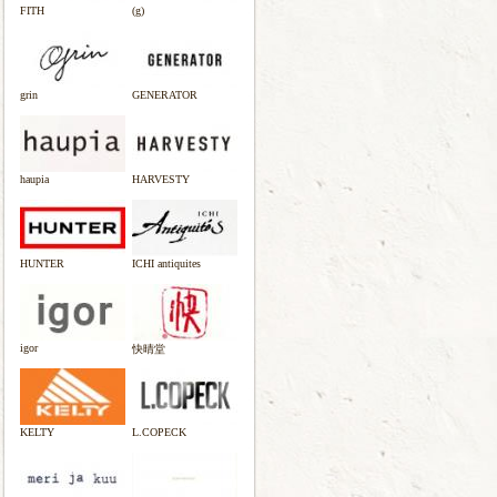
FITH
(g)
grin
GENERATOR
haupia
HARVESTY
HUNTER
ICHI antiquites
igor
快晴堂
KELTY
L.COPECK