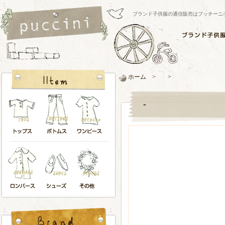
ブランド子供服の通信販売はプッチーニ/pucci
ホーム > >
-