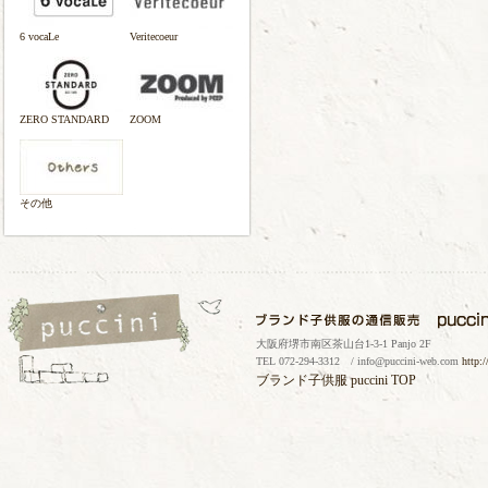
6 vocaLe
Veritecoeur
ZERO STANDARD
ZOOM
その他
大阪府堺市南区茶山台1-3-1 Panjo 2F
TEL 072-294-3312 / info@puccini-web.com
http:
ブランド子供服
puccini TOP