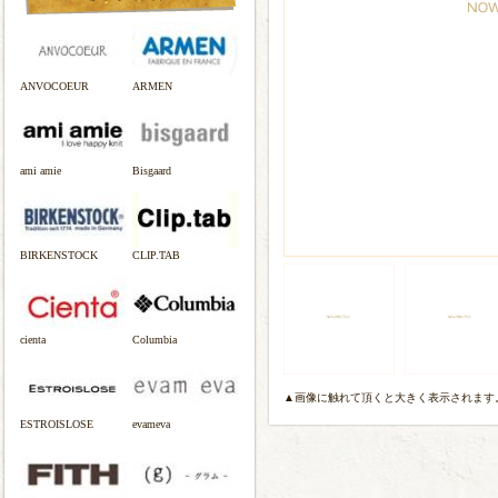
ANVOCOEUR
ARMEN
ami amie
Bisgaard
BIRKENSTOCK
CLIP.TAB
cienta
Columbia
▲画像に触れて頂くと大きく表示されます
ESTROISLOSE
evameva