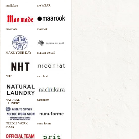
merijakuu
me.WEAR
maomade
maarook
MAKE YOUR DAY
maison de soil
NHT
nico hrat
NATURAL
nachukara
LAUNDRY
NEEDLE WORK
nunu forme
SOON