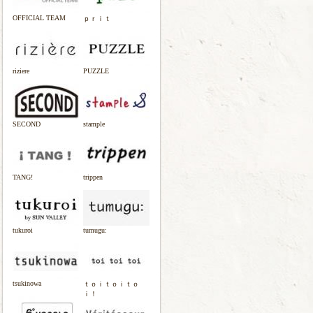
OFFICIAL TEAM
ｐｒｉｔ
riziere
PUZZLE
SECOND
stample
TANG!
trippen
tukuroi
tumugu:
tsukinowa
ｔｏｉｔｏｉｔｏ
ｉ！