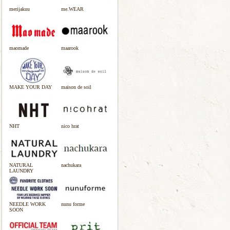
merijakuu
me.WEAR
maomade
maarook
MAKE YOUR DAY
maison de soil
NHT
nico hrat
NATURAL
nachukara
LAUNDRY
NEEDLE WORK
nunu forme
SOON