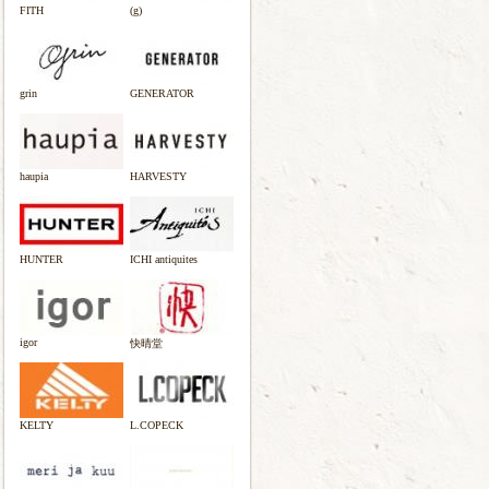
FITH
(g)
grin
GENERATOR
haupia
HARVESTY
HUNTER
ICHI antiquites
igor
快晴堂
KELTY
L.COPECK