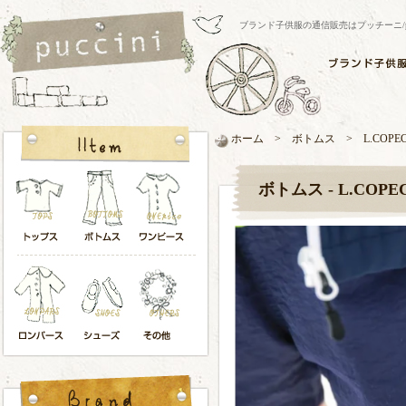
ブランド子供服の通信販売はプッチーニ/pucci
ホーム > ボトムス > L.COPE
ボトムス - L.COPE