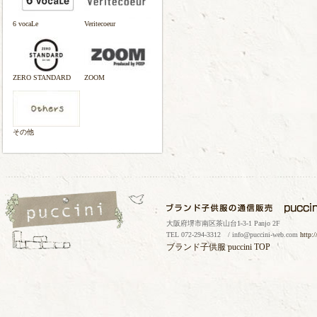
6 vocaLe
Veritecoeur
ZERO STANDARD
ZOOM
その他
大阪府堺市南区茶山台1-3-1 Panjo 2F
TEL 072-294-3312 / info@puccini-web.com
http:
ブランド子供服
puccini TOP