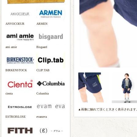
ANVOCOEUR
ARMEN
ami amie
Bisgaard
BIRKENSTOCK
CLIP.TAB
cienta
Columbia
▲画像に触れて頂くと大きく表示されます
ESTROISLOSE
evameva