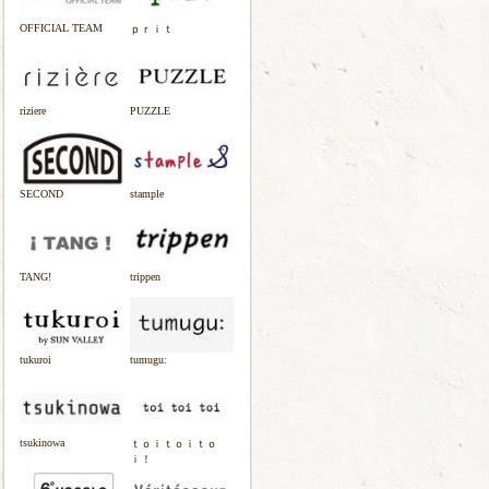
OFFICIAL TEAM
ｐｒｉｔ
riziere
PUZZLE
SECOND
stample
TANG!
trippen
tukuroi
tumugu:
tsukinowa
ｔｏｉｔｏｉｔｏ
ｉ！