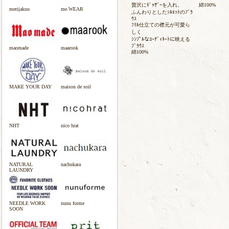
贅沢にｷﾞｬｻﾞｰを入れ、
綿100%
merijakuu
me.WEAR
ふんわりとしたｼﾙｴｯﾄのﾌﾞﾗ
ｳｽ
ﾌﾘﾙ仕立ての襟元が可愛ら
しく
ｼﾝﾌﾟﾙなｺｰﾃﾞｨﾈｰﾄに映える
ﾌﾞﾗｳｽ
maomade
maarook
綿100%
MAKE YOUR DAY
maison de soil
NHT
nico hrat
NATURAL
nachukara
LAUNDRY
NEEDLE WORK
nunu forme
SOON