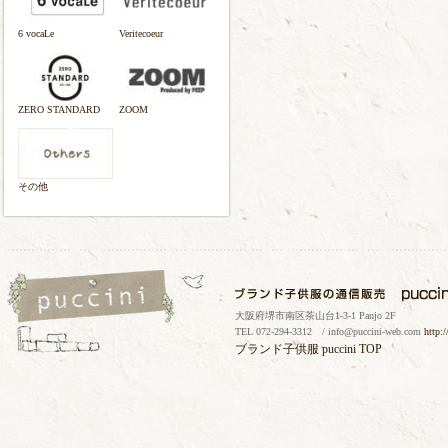
6 vocaLe
Veritecoeur
ZERO STANDARD
ZOOM
その他
大阪府堺市南区茶山台1-3-1 Panjo 2F
TEL 072-294-3312 / info@puccini-web.com
http:
ブランド子供服
puccini TOP