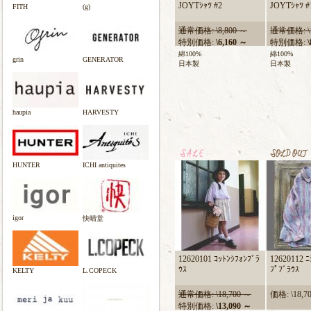
JOYTｼｬﾂ #2
JOYTｼｬﾂ #
FITH
(g)
通常価格: \8,800 ～
通常価格: \1
特別価格:
\6,160 ～
特別価格:
\
綿100%
綿100%
grin
GENERATOR
日本製
日本製
haupia
HARVESTY
HUNTER
ICHI antiquites
igor
快晴堂
12620101 ｺｯﾄﾝｼﾌｫﾝﾌﾞﾗ
12620112 ﾆ
ｳｽ
ﾌﾟﾌﾞﾗｳｽ
KELTY
L.COPECK
通常価格: \18,700 ～
価格: \18,7
特別価格:
\13,090 ～