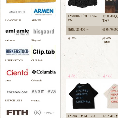
12680102 ﾄﾞｯﾄPTﾌﾘﾙﾌﾞ
12680401天
ﾗｳｽ
Tｼｬﾂ
ANVOCOEUR
ARMEN
価格: \21,450 ～
価格: \6,60
綿100%
綿100%
ami amie
Bisgaard
日本製
BIRKENSTOCK
CLIP.TAB
cienta
Columbia
ESTROISLOSE
evameva
12620415 ｵｰﾙﾄﾞｺｯﾄﾝ
12620415 ｵ