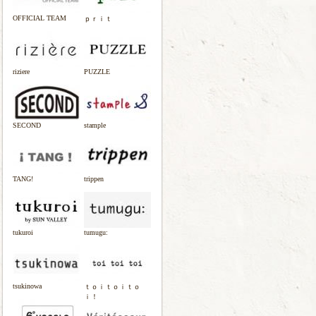
OFFICIAL TEAM
ｐｒｉｔ
riziere
PUZZLE
SECOND
stample
TANG!
trippen
tukuroi
tumugu:
tsukinowa
ｔｏｉｔｏｉｔｏ
ｉ！