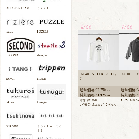
OFFICIAL TEAM
ｐｒｉｔ
riziere
PUZZLE
SECOND
stample
926401 AFTER L/S Tｼｬ
926101 ｺｰﾁ
ﾂ
TANG!
trippen
通常価格: \2,750 ～
通常価格: \4
特別価格:
\1,925 ～
特別価格:
\
ﾎﾟﾘｴｽﾃﾙ100%
本体:綿100%
tukuroi
tumugu:
ﾘﾌﾞ部分:綿95% ﾎﾟﾘｳﾚﾀﾝ5%
tsukinowa
ｔｏｉｔｏｉｔｏ
ｉ！