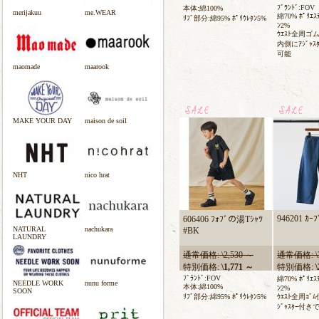
ﾌﾞﾗﾝﾄﾞ:FOV
本体:綿100%
merijakuu
me.WEAR
綿70% ﾎﾟﾘｴｽﾃ
ﾘﾌﾞ部分:綿95% ﾎﾟﾘｳﾚﾀﾝ5%
ﾝ2%
ｳｴｽﾄ全周ゴ
内側にｱｼﾞｬ
可能
maomade
maarook
MAKE YOUR DAY
maison de soil
NHT
nico hrat
946201 ｶｰﾌ
606406 ﾌｫﾌﾞの湯Tｼｬﾂ
NATURAL
nachukara
#BK
LAUNDRY
通常価格: \2,530 ～
通常価格: \3
特別価格:
\1,771 ～
特別価格:
\
ﾌﾞﾗﾝﾄﾞ:FOV
綿70% ﾎﾟﾘｴｽﾃ
NEEDLE WORK
nunu forme
本体:綿100%
ﾝ2%
SOON
ﾘﾌﾞ部分:綿95% ﾎﾟﾘｳﾚﾀﾝ5%
ｳｴｽﾄ全周ｺ
ｼﾞｬｽﾀｰ付