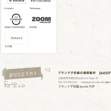
6 vocaLe
Veritecoeur
ZERO STANDARD
ZOOM
その他
大阪府堺市南区茶山台1-3-1 Panjo 2F
TEL 072-294-3312 / info@puccini-web.com
http:
ブランド子供服
puccini TOP