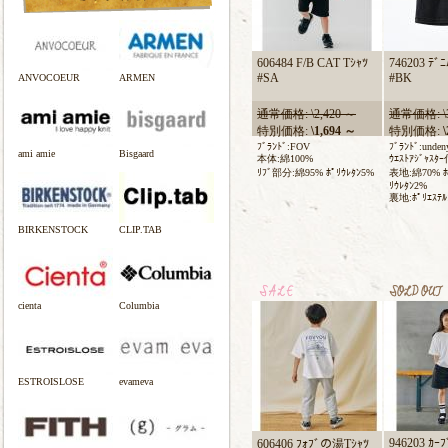
606484 F/B CAT Tｼｬﾂ
746203 ﾃﾞﾆ
#SA
#BK
ANVOCOEUR
ARMEN
通常価格: \2,420 ～
通常価格: \3
特別価格:
\1,694 ～
特別価格:
\
ﾌﾞﾗﾝﾄﾞ:FOV
ﾌﾞﾗﾝﾄﾞ:unden
ami amie
Bisgaard
本体:綿100%
ｳｴｽﾄｱｼﾞｬｽﾀ
ﾘﾌﾞ部分:綿95% ﾎﾟﾘｳﾚﾀﾝ5%
表地:綿70% ﾎﾟ
ﾘｳﾚﾀﾝ2%
裏地:ﾎﾟﾘｴｽﾃﾙ
BIRKENSTOCK
CLIP.TAB
cienta
Columbia
ESTROISLOSE
evameva
946203 ｶｰﾌ
606406 ﾌｫﾌﾞの湯Tｼｬﾂ