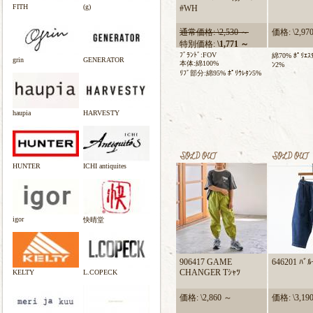
FITH
(g)
#WH
通常価格: \2,530 ～
価格: \2,97
特別価格:
\1,771 ～
ﾌﾞﾗﾝﾄﾞ:FOV
綿70% ﾎﾟﾘｴｽﾃ
grin
GENERATOR
本体:綿100%
ﾝ2%
ﾘﾌﾞ部分:綿95% ﾎﾟﾘｳﾚﾀﾝ5%
haupia
HARVESTY
HUNTER
ICHI antiquites
igor
快晴堂
906417 GAME
646201 ﾊﾞﾙ
CHANGER Tｼｬﾂ
KELTY
L.COPECK
価格: \2,860 ～
価格: \3,19