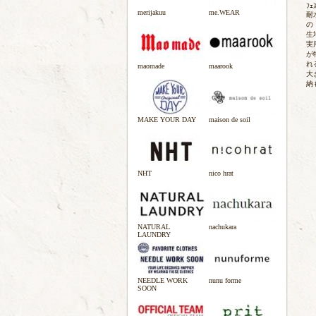
ﾌｪ
merijakuu
me.WEAR
耐
の
生
実用
が
れ
maomade
maarook
大
納
MAKE YOUR DAY
maison de soil
NHT
nico hrat
NATURAL
nachukara
LAUNDRY
NEEDLE WORK
nunu forme
SOON