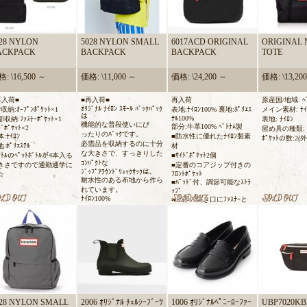
28 NYLON
5028 NYLON SMALL
6017ACD ORIGINAL
ORIGINAL
ACKPACK
BACKPACK
BACKPACK
TOTE
: \16,500 ～
価格: \11,000 ～
価格: \24,200 ～
価格: \13,20
再入荷■
■再入荷■
再入荷
原産国/地域: ﾍﾞ
ｵﾘｼﾞﾅﾙ ﾅｲﾛﾝ ｽﾓｰﾙ ﾊﾞｯｸﾊﾟｯｸ
ﾝ収納:ｵｰﾌﾟﾝﾎﾟｹｯﾄ×1
表地:ﾅｲﾛﾝ100% 裏地:ﾎﾟﾘｴｽ
メイン素材: ﾅｲ
は
ﾃﾙ100%
収納:ﾌｧｽﾅｰﾎﾟｹｯﾄ×1
表地: ﾅｲﾛﾝ
機能的な普段使いにぴ
部分:牛革100% ﾍﾞﾄﾅﾑ製
ﾄﾞﾎﾟｹｯﾄ×2
留め具の種類: 
ったりのﾊﾞｯｸです。
:ﾅｲﾛﾝ
■防水性に優れたﾅｲﾛﾝ製素
ﾎﾟｹｯﾄの数:2(
必需品を収納するのに十分
:ﾎﾟﾘｴｽﾃﾙ
材
な大きさで、すっきりした
ｯﾄﾙのﾍﾟｯﾄﾎﾞﾄﾙが4本入る
■ｻｲﾄﾞﾎﾟｹｯﾄ2個
ｺﾝﾊﾟｸﾄな
きさですので通勤通学に
■定番のコアジップ付きの
ｼﾞｯﾌﾟｱﾗｳﾝﾄﾞﾘｭｯｸｻｯｸは、
ﾌﾛﾝﾄﾎﾟｹｯﾄ
☆
耐水性のある布地から作ら
■ﾊﾟｯﾄﾞ付、調節可能なｽﾄﾗ
れています。
ｯﾌﾟ
ﾅｲﾛﾝ100%
■上部の開き口にﾌｧｽﾅｰと
ﾊﾟﾗｼｭｰﾄｸﾘｯﾌﾟ
■背中のﾊﾟﾈﾙにﾊﾟｯﾄﾞ付き
ﾎﾟｹｯﾄ
028 NYLON SMALL
2006 ｵﾘｼﾞﾅﾙ ﾁｪﾙｼｰﾌﾞｰﾂ
1006 ｵﾘｼﾞﾅﾙﾍﾟﾆｰﾛｰﾌｧｰ
UBP7020KB