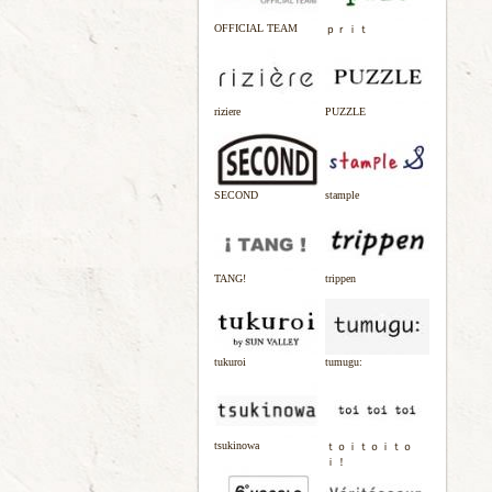
OFFICIAL TEAM
ｐｒｉｔ
riziere
PUZZLE
SECOND
stample
TANG!
trippen
tukuroi
tumugu:
tsukinowa
ｔｏｉｔｏｉｔｏ
ｉ！