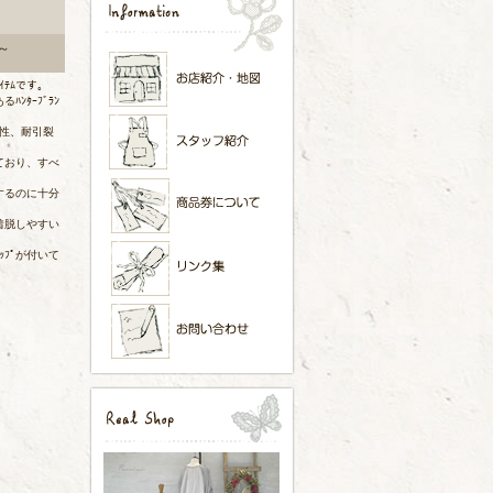
 ～
ｱｲﾃﾑです。
ﾊﾝﾀｰﾌﾞﾗﾝ
水性、耐引裂
ており、すべ
するのに十分
着脱しやすい
ｯﾌﾟが付いて