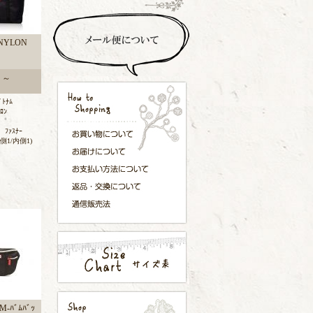
 NYLON
0 ～
ﾄﾅﾑ
ﾛﾝ
ﾌｧｽﾅｰ
外側1/内側1)
M-ﾊﾞﾑﾊﾞｯ