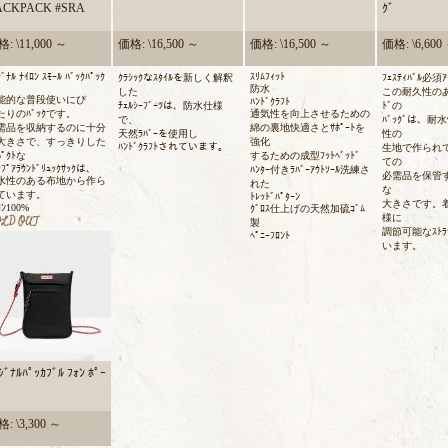
ACKPACK #SRA
ｸﾞ
: \11,000 ～
価格: \16,500 ～
価格: \16,500 ～
価格: \6,600
ｼﾞﾅﾙ ﾅｲﾛﾝ ｽﾓｰﾙ ﾊﾞｯｸﾊﾟｯｸ
ｽﾘﾑﾌｨｯﾄ
ｸﾗｼｯｸなｽﾀｲﾙを新しく解釈
ﾌｪｽﾃｨﾊﾞﾙ必須
防水
した
この耐久性のある
能的な普段使いにぴ
ﾊﾝﾄﾞｸﾗﾌﾄ
ﾁｪﾙｼｰﾌﾞｰﾂは、防水仕様
ﾄﾞの
たりのﾊﾞｯｸです。
通気性を向上させるための
で、
ﾊﾞｯｸﾞは、耐
需品を収納するのに十分
綿の裏地快適さとｻﾎﾟｰﾄを
天然ﾗﾊﾞｰを使用し
性の
大きさで、すっきりした
強化
ﾊﾝﾄﾞｸﾗﾌﾄされています。
生地で作られ
ﾊﾟｸﾄな
するための成型ﾌｯﾄﾍﾞｯﾄﾞ
ての
ｯﾌﾟｱﾗｳﾝﾄﾞﾘｭｯｸｻｯｸは、
ﾊﾝﾀｰ付きﾗﾊﾞｰｱｳﾄｿｰﾙ洗練さ
必需品を保管
水性のある布地から作ら
れた
な
ています。
ﾄﾚｯﾄﾞﾊﾟﾀｰﾝ
大きさです。
ﾛﾝ100%
ｸﾞﾛｽ仕上げの天然加硫ｺﾞﾑ
様に
製
調節可能なｽﾄﾗ
ﾍﾟﾆｰﾌﾛﾝﾄ
います。
ｼﾞﾅﾙﾊﾟｯｶﾌﾞﾙ ﾌｫﾝ ﾎﾟｰ
: \3,300 ～