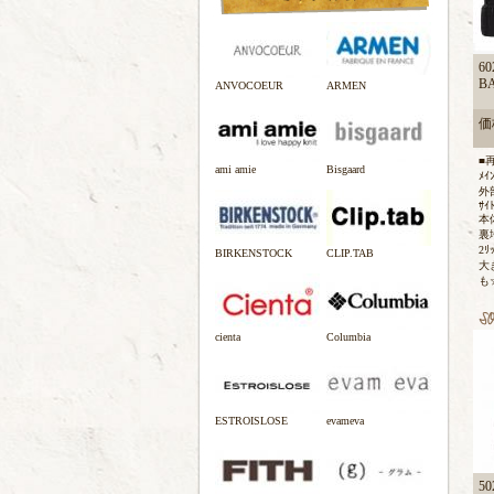
60
B
ANVOCOEUR
ARMEN
価格
■
ami amie
Bisgaard
ﾒｲ
外部
ｻｲ
本体
裏地
2ﾘ
BIRKENSTOCK
CLIP.TAB
大
も
cienta
Columbia
ESTROISLOSE
evameva
5