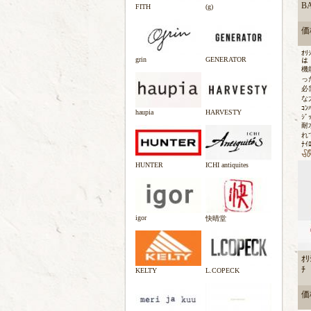
B
FITH
(g)
価格
ｵﾘ
grin
GENERATOR
は
機
っ
必
な
ｺﾝ
haupia
HARVESTY
ｼﾞ
耐
れ
ﾅｲ
HUNTER
ICHI antiquites
igor
快晴堂
ｵﾘ
ﾁ
KELTY
L.COPECK
価格