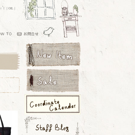
ｏｉ！｜OIL｜