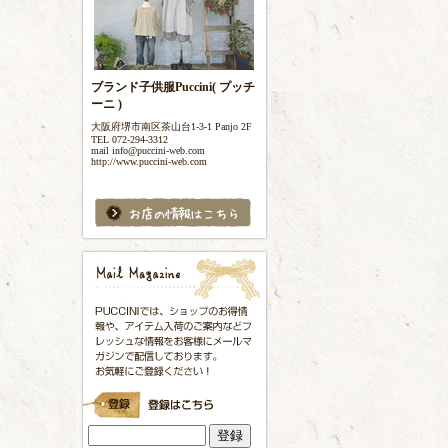
ブランド子供服Puccini( プッチ
ーニ )
大阪府堺市南区茶山台1-3-1 Panjo 2F
TEL 072-294-3312
mail info@puccini-web.com
http://www.puccini-web.com