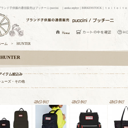
ブランド子供服の通信販売はプッチーニ/puccini ｜aneka zephyr｜BIRKENSTOCK｜ｔｏｉｔｏｉｔ
ホーム > HUNTER
HUNTER
シューズ
・
その他