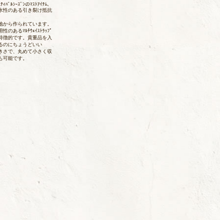
ｽﾃｨﾊﾞﾙｼｰｽﾞﾝのﾏｽﾄｱｲﾃﾑ、
水性のある引き裂け抵抗
地から作られています。
性のあるﾏﾙﾁｳｪｲｽﾄﾗｯﾌﾟ
特徴的です。貴重品を入
るのにちょうどいい
きさで、丸めて小さく収
も可能です。