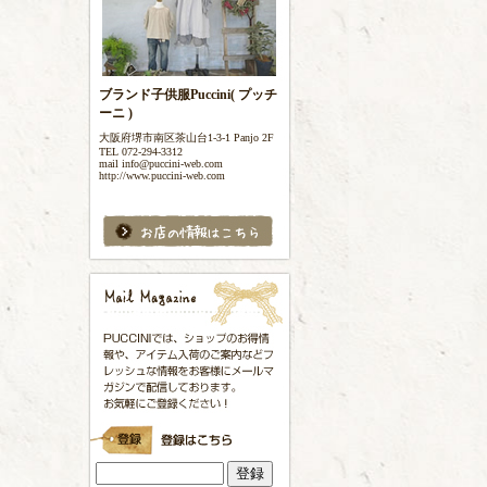
ブランド子供服Puccini( プッチ
ーニ )
大阪府堺市南区茶山台1-3-1 Panjo 2F
TEL 072-294-3312
mail info@puccini-web.com
http://www.puccini-web.com