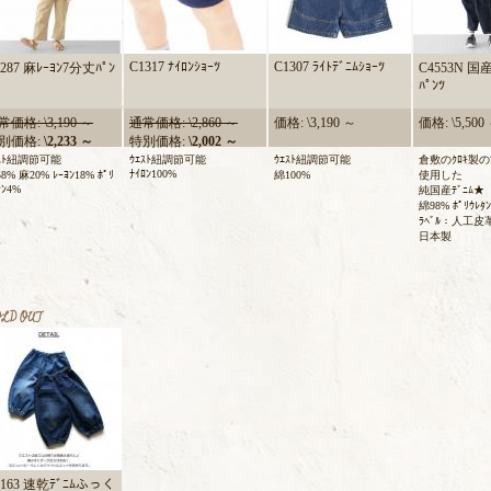
C1317 ﾅｲﾛﾝｼｮｰﾂ
C1307 ﾗｲﾄﾃﾞﾆﾑｼｮｰﾂ
287 麻ﾚｰﾖﾝ7分丈ﾊﾟﾝ
C4553N 国
ﾊﾟﾝﾂ
常価格: \3,190 ～
通常価格: \2,860 ～
価格: \3,190 ～
価格: \5,500
別価格:
\2,233 ～
特別価格:
\2,002 ～
ｴｽﾄ紐調節可能
ｳｴｽﾄ紐調節可能
ｳｴｽﾄ紐調節可能
倉敷のｸﾛｷ製の
ﾅｲﾛﾝ100%
8% 麻20% ﾚｰﾖﾝ18% ﾎﾟﾘ
綿100%
使用した
ﾀﾝ4%
純国産ﾃﾞﾆﾑ★
綿98% ﾎﾟﾘｳﾚﾀ
ﾗﾍﾞﾙ：人工皮
日本製
3163 速乾ﾃﾞﾆﾑふっく