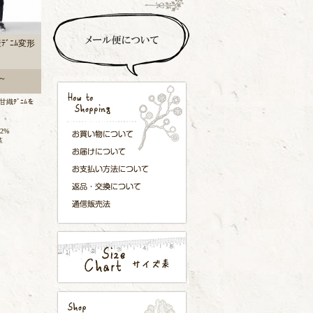
産ﾃﾞﾆﾑ変形
 ～
甘織ﾃﾞﾆﾑを
ﾝ2%
革