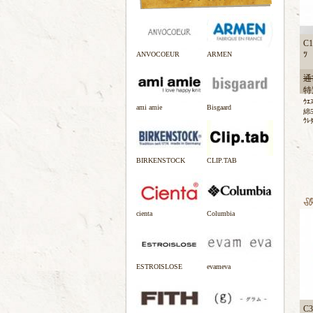
C1
ﾂ
ANVOCOEUR
ARMEN
通
特
ｳ
ami amie
Bisgaard
綿5
ｳﾚ
BIRKENSTOCK
CLIP.TAB
cienta
Columbia
ESTROISLOSE
evameva
C