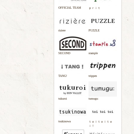
OFFICIAL TEAM
ｐｒｉｔ
riziere
PUZZLE
SECOND
stample
TANG!
trippen
tukuroi
tumugu:
tsukinowa
ｔｏｉｔｏｉｔｏ
ｉ！