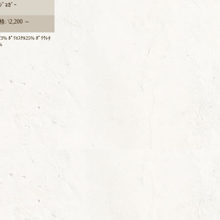
ﾞｮｶﾞｰ
: \2,200 ～
3% ﾎﾟﾘｴｽﾃﾙ25% ﾎﾟﾘｳﾚﾀ
%