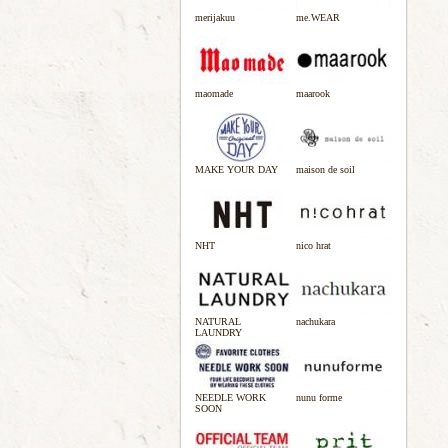
merijakuu
me.WEAR
maomade
maarook
MAKE YOUR DAY
maison de soil
NHT
nico hrat
NATURAL
nachukara
LAUNDRY
NEEDLE WORK
nunu forme
SOON