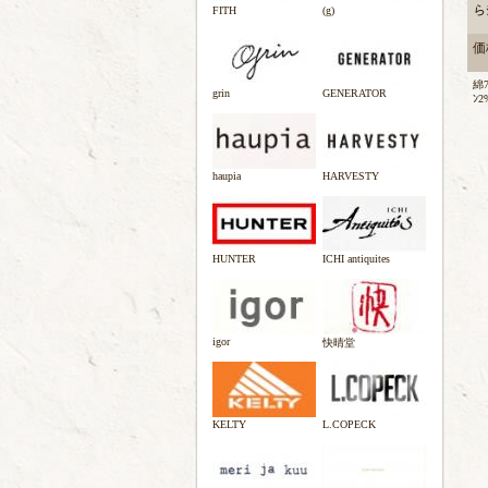
らｼ
FITH
(g)
価格
綿7
grin
GENERATOR
ﾝ2
haupia
HARVESTY
HUNTER
ICHI antiquites
igor
快晴堂
KELTY
L.COPECK