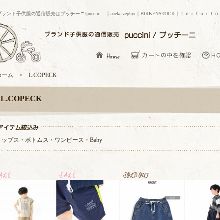
ブランド子供服の通信販売はプッチーニ/puccini ｜aneka zephyr｜BIRKENSTOCK｜ｔｏｉｔｏｉｔ
ーム > L.COPECK
L.COPECK
トップス
・
ボトムス
・
ワンピース
・
Baby