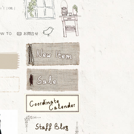
ｏｉ！｜OIL｜