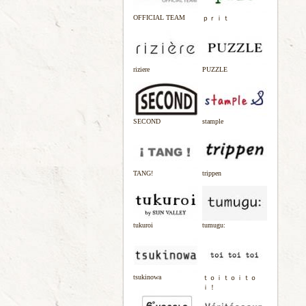
OFFICIAL TEAM
ｐｒｉｔ
riziere
PUZZLE
SECOND
stample
TANG!
trippen
tukuroi
tumugu:
tsukinowa
ｔｏｉｔｏｉｔｏ
ｉ！