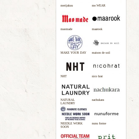
merijakuu
me.WEAR
maomade
maarook
MAKE YOUR DAY
maison de soil
NHT
nico hrat
NATURAL
nachukara
LAUNDRY
NEEDLE WORK
nunu forme
SOON