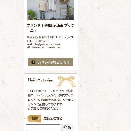
ブランド子供服Puccini( プッチ
ーニ )
大阪府堺市南区茶山台1-3-1 Panjo 2F
TEL 072-294-3312
mail info@puccini-web.com
http://www.puccini-web.com