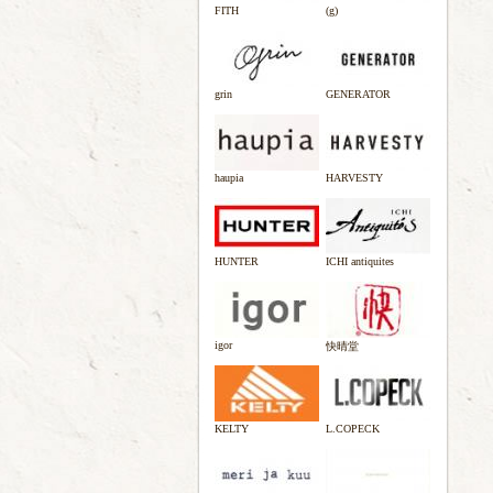
FITH
(g)
grin
GENERATOR
haupia
HARVESTY
HUNTER
ICHI antiquites
igor
快晴堂
KELTY
L.COPECK