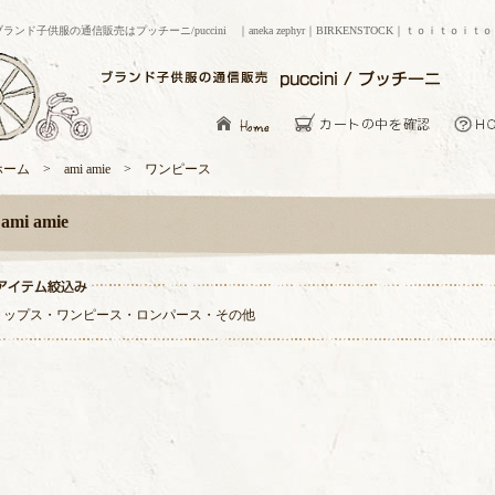
ブランド子供服の通信販売はプッチーニ/puccini ｜aneka zephyr｜BIRKENSTOCK｜ｔｏｉｔｏｉｔ
ホーム > ami amie > ワンピース
ami amie
トップス
・
ワンピース
・
ロンパース
・
その他