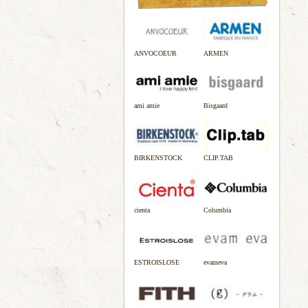
ANVOCOEUR
ARMEN
ami amie
Bisgaard
BIRKENSTOCK
CLIP.TAB
cienta
Columbia
ESTROISLOSE
evameva