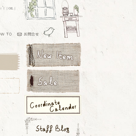
ｏｉ！｜OIL｜