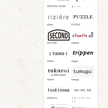
OFFICIAL TEAM
ｐｒｉｔ
riziere
PUZZLE
SECOND
stample
TANG!
trippen
tukuroi
tumugu:
tsukinowa
ｔｏｉｔｏｉｔｏ
ｉ！