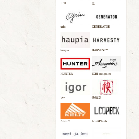
FITH
(g)
grin
GENERATOR
haupia
HARVESTY
HUNTER
ICHI antiquites
igor
快晴堂
KELTY
L.COPECK