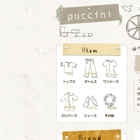
A
S
t