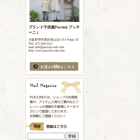
ブランド子供服Puccini( プッチ
ーニ )
大阪府堺市南区茶山台1-3-1 Panjo 2F
TEL 072-294-3312
mail info@puccini-web.com
http://www.puccini-web.com