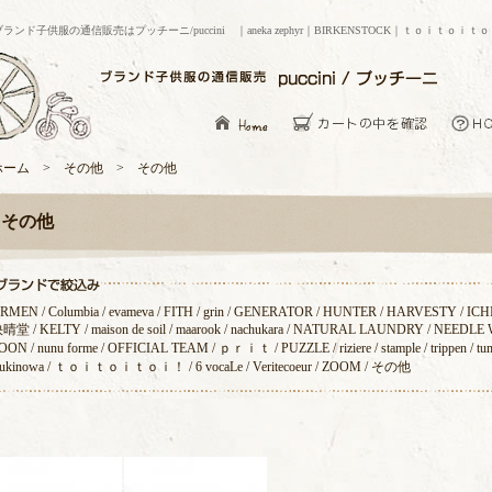
ブランド子供服の通信販売はプッチーニ/puccini ｜aneka zephyr｜BIRKENSTOCK｜ｔｏｉｔｏｉｔ
ホーム > その他 > その他
その他
RMEN
/
Columbia
/
evameva
/
FITH
/
grin
/
GENERATOR
/
HUNTER
/
HARVESTY
/
ICHI
快晴堂
/
KELTY
/
maison de soil
/
maarook
/
nachukara
/
NATURAL LAUNDRY
/
NEEDLE
OON
/
nunu forme
/
OFFICIAL TEAM
/
ｐｒｉｔ
/
PUZZLE
/
riziere
/
stample
/
trippen
/
tu
sukinowa
/
ｔｏｉｔｏｉｔｏｉ！
/
6 vocaLe
/
Veritecoeur
/
ZOOM
/
その他