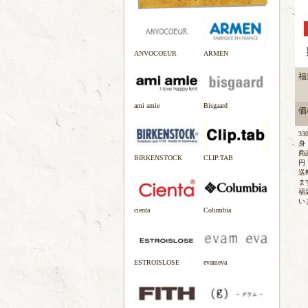
ANVOCOEUR
ARMEN
福
ami amie
Bisgaard
価格
3
身
商
BIRKENSTOCK
CLIP.TAB
円
送
ま
福
い
cienta
Columbia
ESTROISLOSE
evameva