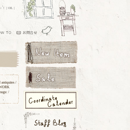
ｏｉ！｜OIL｜
 antiquites
/
 WORK
mugu:
/