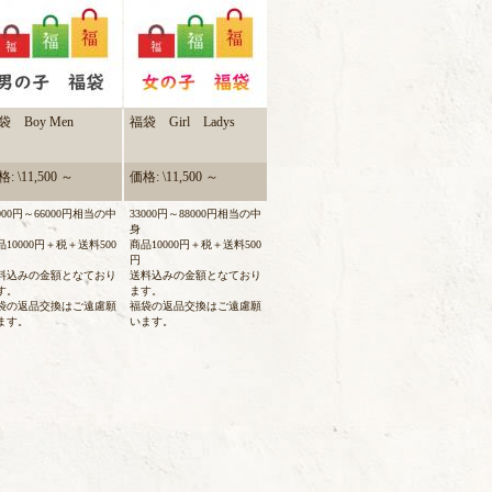
袋 Boy Men
福袋 Girl Ladys
: \11,500 ～
価格: \11,500 ～
3000円～66000円相当の中
33000円～88000円相当の中
身
品10000円＋税＋送料500
商品10000円＋税＋送料500
円
料込みの金額となており
送料込みの金額となており
す。
ます。
袋の返品交換はご遠慮願
福袋の返品交換はご遠慮願
ます。
います。