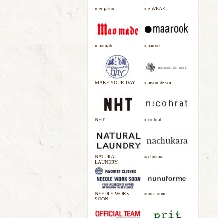
merijakuu
me.WEAR
maomade
maarook
MAKE YOUR DAY
maison de soil
NHT
nico hrat
NATURAL
nachukara
LAUNDRY
NEEDLE WORK
nunu forme
SOON