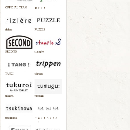
OFFICIAL TEAM
ｐｒｉｔ
riziere
PUZZLE
SECOND
stample
TANG!
trippen
tukuroi
tumugu:
tsukinowa
ｔｏｉｔｏｉｔｏ
ｉ！