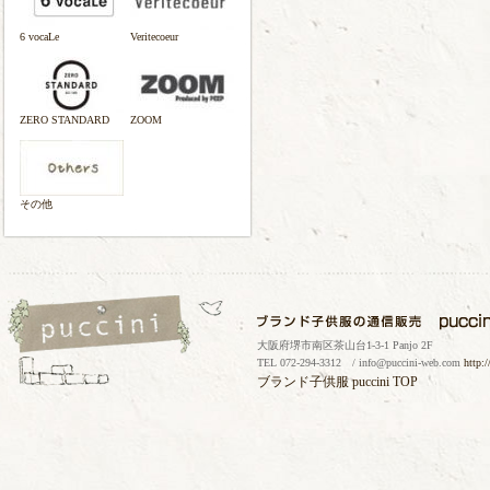
6 vocaLe
Veritecoeur
ZERO STANDARD
ZOOM
その他
大阪府堺市南区茶山台1-3-1 Panjo 2F
TEL 072-294-3312 / info@puccini-web.com
http:
ブランド子供服
puccini TOP