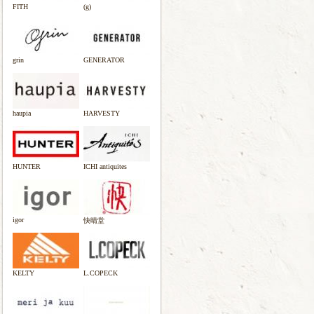
FITH
(g)
grin
GENERATOR
haupia
HARVESTY
HUNTER
ICHI antiquites
igor
快晴堂
KELTY
L.COPECK