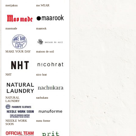
merijakuu
me.WEAR
maomade
maarook
MAKE YOUR DAY
maison de soil
NHT
nico hrat
NATURAL
nachukara
LAUNDRY
NEEDLE WORK
nunu forme
SOON