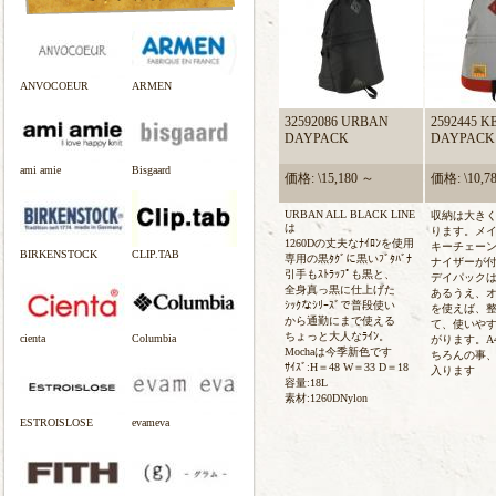
ANVOCOEUR
ARMEN
32592086 URBAN
2592445 K
DAYPACK
DAYPACK
ami amie
Bisgaard
価格: \15,180 ～
価格: \10,7
URBAN ALL BLACK LINE
収納は大きく
は
ります。メ
1260Dの丈夫なﾅｲﾛﾝを使用
キーチェー
BIRKENSTOCK
CLIP.TAB
専用の黒ﾀｸﾞに黒いﾌﾞﾀﾊﾞﾅ
ナイザーが
引手もｽﾄﾗｯﾌﾟも黒と、
デイパック
全身真っ黒に仕上げた
あるうえ、
ｼｯｸなｼﾘｰｽﾞで普段使い
を使えば、
から通勤にまで使える
て、使いや
ちょっと大人なﾗｲﾝ。
cienta
Columbia
がります。A
Mochaは今季新色です
ちろんの事、
ｻｲｽﾞ:H＝48 W＝33 D＝18
入ります
容量:18L
素材:1260DNylon
ESTROISLOSE
evameva