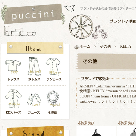
ブランド子供服の通信販売はプッチーニ/pucci
ホーム > その他 > KELTY
その他
ARMEN
/
Columbia
/
evameva
/
FITH
快晴堂
/
KELTY
/
maison de soil
/
ma
SOON
/
nunu forme
/
OFFICIAL TE
tsukinowa
/
ｔｏｉｔｏｉｔｏｉ！