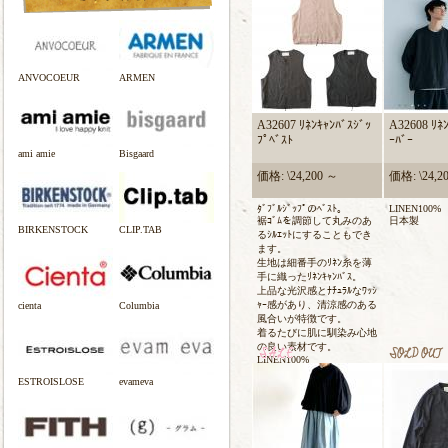
ANVOCOEUR
ARMEN
A32607 ﾘﾈﾝｷｬﾝﾊﾞｽｼﾞｯ
A32608 ﾘﾈ
ﾌﾟﾍﾞｽﾄ
ｰﾊﾞｰ
ami amie
Bisgaard
価格: \24,200 ～
価格: \24,2
ﾀﾞﾌﾞﾙｼﾞｯﾌﾟのﾍﾞｽﾄ。
LINEN100%
裾ｺﾞﾑを調節して丸みのあ
日本製
BIRKENSTOCK
CLIP.TAB
るｼﾙｴｯﾄにすることもでき
ます。
生地は細番手のﾘﾈﾝ糸を薄
手に織ったﾘﾈﾝｷｬﾝﾊﾞｽ。
上品な光沢感とﾅﾁｭﾗﾙなﾜｯｼ
ｬｰ感があり、清涼感のある
cienta
Columbia
風合いが特徴です。
着るたびに肌に馴染み心地
の良い素材です。
LINEN100%
日本製
ESTROISLOSE
evameva