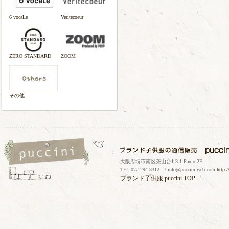
6 vocaLe
Veritecoeur
ZERO STANDARD
ZOOM
その他
大阪府堺市南区茶山台1-3-1 Panjo 2F
TEL 072-294-3312 / info@puccini-web.com
http:
ブランド子供服
puccini TOP