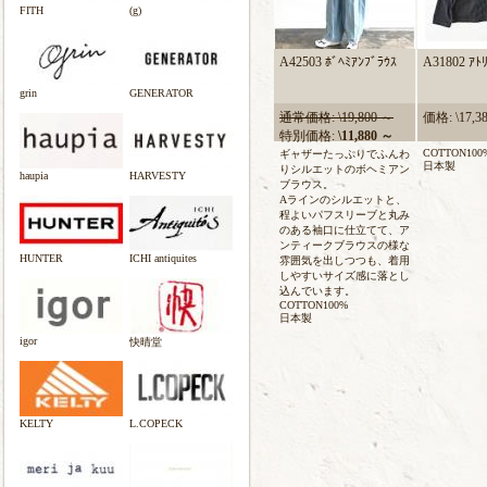
FITH
(g)
A42503 ﾎﾞﾍﾐｱﾝﾌﾞﾗｳｽ
A31802 ｱﾄ
grin
GENERATOR
通常価格: \19,800 ～
価格: \17,3
特別価格:
\11,880 ～
COTTON100
ギャザーたっぷりでふんわ
日本製
りシルエットのボヘミアン
haupia
HARVESTY
ブラウス。
Aラインのシルエットと、
程よいパフスリーブと丸み
のある袖口に仕立てて、ア
ンティークブラウスの様な
HUNTER
ICHI antiquites
雰囲気を出しつつも、着用
しやすいサイズ感に落とし
込んでいます。
COTTON100%
日本製
igor
快晴堂
KELTY
L.COPECK