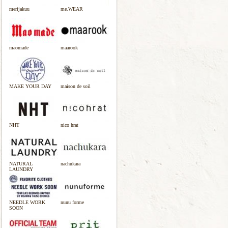
merijakuu
me.WEAR
maomade
maarook
MAKE YOUR DAY
maison de soil
NHT
nico hrat
NATURAL
nachukara
LAUNDRY
NEEDLE WORK
nunu forme
SOON