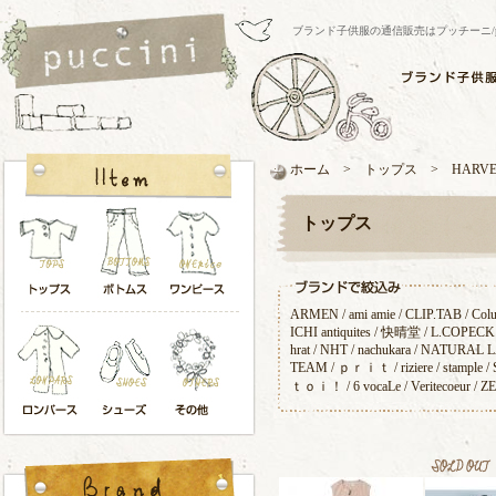
ブランド子供服の通信販売はプッチーニ/pucci
ホーム > トップス > HARV
トップス
ARMEN
/
ami amie
/
CLIP.TAB
/
Col
ICHI antiquites
/
快晴堂
/
L.COPECK
hrat
/
NHT
/
nachukara
/
NATURAL 
TEAM
/
ｐｒｉｔ
/
riziere
/
stample
/
ｔｏｉ！
/
6 vocaLe
/
Veritecoeur
/
Z