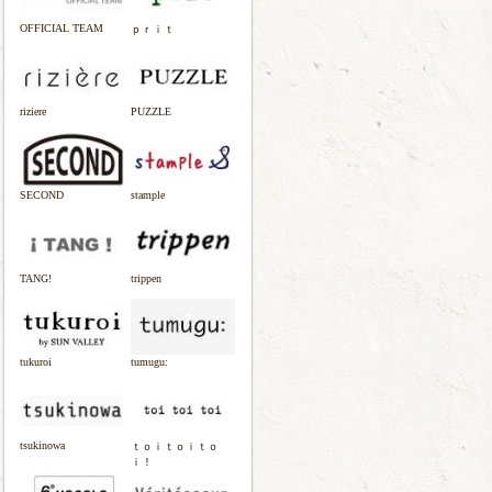
OFFICIAL TEAM
ｐｒｉｔ
riziere
PUZZLE
SECOND
stample
TANG!
trippen
tukuroi
tumugu:
tsukinowa
ｔｏｉｔｏｉｔｏ
ｉ！